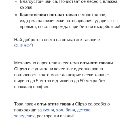
Влагоустойчиви са. Почистват се лесно с влажна
кърпа!
Качественият опънат таван
е много здрав,
издържа на физически натоварвания, удари с тъп
предмет, не се повреждат при битови въздействия!
Най-доброто в света на опънатите тавани е
®
CLIPSO
!
Механично опростената система
опънати тавани
Clipso
е с уникални качества: идеално равна
повърхност, която може да покрие всеки таван с
ширина до 5 метра и дължина до 50 метра без
снаждащ профил.
Това прави
опънатите тавани
Clipso са особено
подходящи за
кухня
,
хол
,
баня
,
детска
,
заведения
, ресторанти и зали!