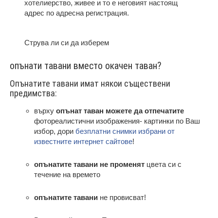
хотелиерство, живее и то е неговият настоящ
адрес по адресна регистрация.
Струва ли си да изберем
опънати тавани вместо окачен таван?
Опънатите тавани имат някои съществени
предимства:
върху
опънат таван можете да отпечатите
фотореалистични изображения- картинки по Ваш
избор, дори
безплатни снимки избрани от
известните интернет сайтове
!
опънатите тавани не променят
цвета си с
течение на времето
опънатите тавани
не провисват!