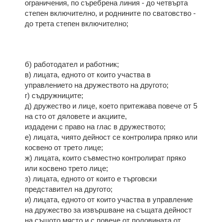
ограничения, по съребрена линия - до четвърта
степен включително, и роднините по сватовство -
до трета степен включително;
б) работодател и работник;
в) лицата, едното от които участва в
управлението на дружеството на другото;
г) съдружниците;
д) дружество и лице, което притежава повече от 5
на сто от дяловете и акциите,
издадени с право на глас в дружеството;
е) лицата, чиято дейност се контролира пряко или
косвено от трето лице;
ж) лицата, които съвместно контролират пряко
или косвено трето лице;
з) лицата, едното от които е търговски
представител на другото;
и) лицата, едното от които участва в управление
на дружество за извършване на същата дейност
на същото място и с повече от половината от