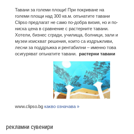
Тавани за големи площи! При покриване на
големи площи над 300 кв.м. опънатите тавани
Clipso предлагат не само по-добра визия, но и по-
ниска цена в сравнение с растерните тавани.
Хотели, бизнес сгради, училища, болници, зали и
музеи изискват решения, които са издръжливи,
лесни за поддръжка и рентабилни – именно това
осигуряват опънатите тавани.
растерни тавани
www.clipso.bg
какво означава »
рекламни сувенири