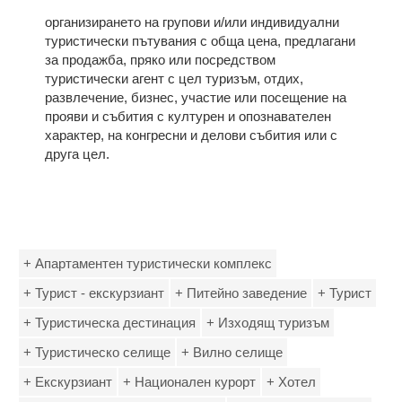
организирането на групови и/или индивидуални
туристически пътувания с обща цена, предлагани
за продажба, пряко или посредством
туристически агент с цел туризъм, отдих,
развлечение, бизнес, участие или посещение на
прояви и събития с културен и опознавателен
характер, на конгресни и делови събития или с
друга цел.
+ Апартаментен туристически комплекс
+ Турист - екскурзиант
+ Питейно заведение
+ Турист
+ Туристическа дестинация
+ Изходящ туризъм
+ Туристическо селище
+ Вилно селище
+ Екскурзиант
+ Национален курорт
+ Хотел