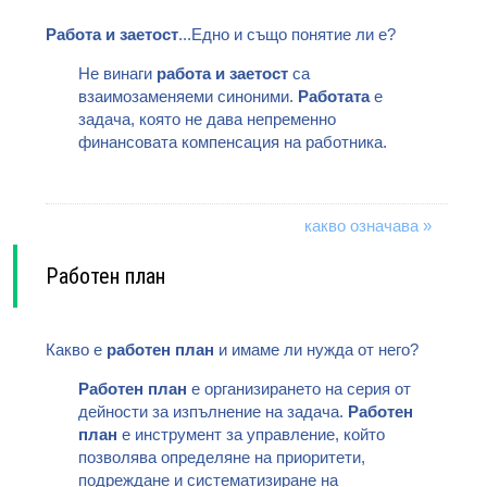
Работа и заетост
...Едно и също понятие ли е?
Не винаги
работа и заетост
са
взаимозаменяеми синоними.
Работата
е
задача, която не дава непременно
финансовата компенсация на работника.
какво означава »
Работен план
Какво е
работен план
и имаме ли нужда от него?
Работен план
е организирането на серия от
дейности за изпълнение на задача.
Работен
план
е инструмент за управление, който
позволява определяне на приоритети,
подреждане и систематизиране на