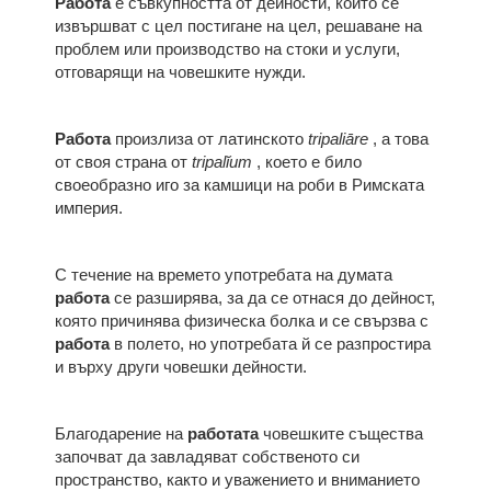
Работа
е съвкупността от дейности, които се
извършват с цел постигане на цел, решаване на
проблем или производство на стоки и услуги,
отговарящи на човешките нужди.
Работа
произлиза от латинското
tripaliāre
, а това
от своя страна от
tripalĭum
, което е било
своеобразно иго за камшици на роби в Римската
империя.
С течение на времето употребата на думата
работа
се разширява, за да се отнася до дейност,
която причинява физическа болка и се свързва с
работа
в полето, но употребата й се разпростира
и върху други човешки дейности.
Благодарение на
работата
човешките същества
започват да завладяват собственото си
пространство, както и уважението и вниманието