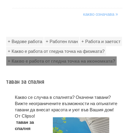
какво означава »
+ Видове работа
+ Работен план
+ Работа и заетост
+ Какво е работа от гледна точка на физиката?
+ Какво е работа от гледна точка на икономката?
таван за спалня
Какво се случва в спалнята? Окачени тавани?
Вижте неограничените възможности на опънатите
тавани да внесат красота и уют във Вашия дом!
От Clipso!
таван за
спалня