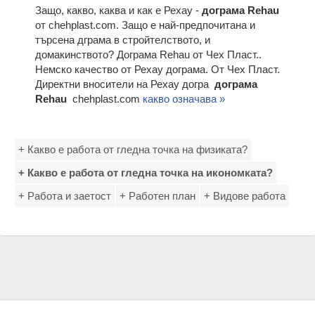
Защо, какво, каква и как е Рехау -
дограма Rehau
от chehplast.com. Защо е най-предпочитана и
търсена дграма в стройтелството, и
домакинството? Дограма Rehau от Чех Пласт..
Немско качество от Рехау дограма. От Чех Пласт.
Директни вносители на Рехау догра
дограма
Rehau
chehplast.com
какво означава »
+ Какво е работа от гледна точка на физиката?
+ Какво е работа от гледна точка на икономката?
+ Работа и заетост
+ Работен план
+ Видове работа