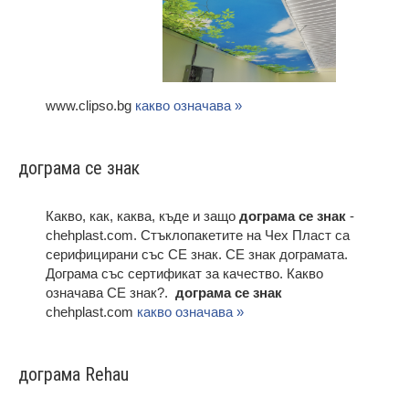
www.clipso.bg
какво означава »
дограма ce знак
Какво, как, каква, къде и защо
дограма ce знак
-
chehplast.com. Стъклопакетите на Чех Пласт са
серифицирани със CE знак. СЕ знак дограмата.
Дограма със сертификат за качество. Какво
означава СЕ знак?.
дограма ce знак
chehplast.com
какво означава »
дограма Rehau