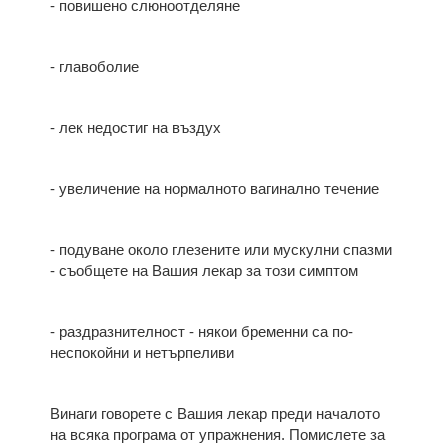
- повишено слюноотделяне
- главоболие
- лек недостиг на въздух
- увеличение на нормалното вагинално течение
- подуване около глезените или мускулни спазми
- съобщете на Вашия лекар за този симптом
- раздразнителност - някои бременни са по-
неспокойни и нетърпеливи
Винаги говорете с Вашия лекар преди началото
на всяка програма от упражнения. Помислете за