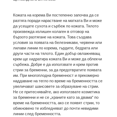
Кожата на корема Ви постепенно започва да се
разтяга поради нарастване на матката Ви и може
да усещате сухота и сърбеж по кожата. Тялото
произвежда излишен колаген в отговор на
бързото разтягане на кожата. Това създава
условия за появата на белезникави, червени или
лилави линии по корема, гърдите, бедрата или
други части на тялото. Един добър овлажняващ
крем ще хидратира кожата Ви и може да облекчи
сърбежа. Добре е да използвате и крем против
стрии за бременни, за да предотвратите появата
им. При многоплодна бременност и прекомерно
наддаване на тегло по време на бременността се
увеличават шансовете за образуване на стрии.
Не се притеснявайте, ако използвате козметика
за бременни и не се „храните като за двама“ по
време на бременността, ако се появят стрии, то
обикновено те избледняват до почти невидими
линии след бременността.