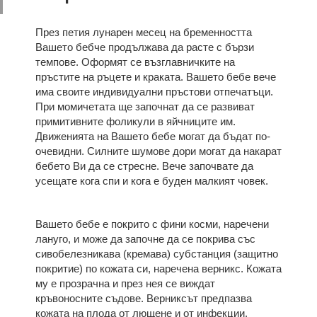
През петия лунарен месец на бременността
Вашето бебче продължава да расте с бързи
темпове. Оформят се възглавничките на
пръстите на ръцете и краката. Вашето бебе вече
има своите индивидуални пръстови отпечатъци.
При момичетата ще започнат да се развиват
примитивните фоликули в яйчниците им.
Движенията на Вашето бебе могат да бъдат по-
очевидни. Силните шумове дори могат да накарат
бебето Ви да се стресне. Вече започвате да
усещате кога спи и кога е буден малкият човек.
Вашето бебе е покрито с фини косми, наречени
лануго, и може да започне да се покрива със
сивобелезникава (кремава) субстанция (защитно
покритие) по кожата си, наречена верникс. Кожата
му е прозрачна и през нея се виждат
кръвоносните съдове. Верниксът предпазва
кожата на плода от лющене и от инфекции.