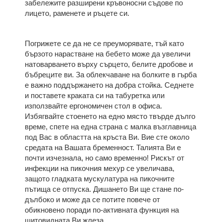
забележите разширени кръвоносни съдове по
лицето, раменете и ръцете си.
Погрижете се да не се преуморявате, тъй като
бързото нарастване на бебето може да увеличи
натоварването върху сърцето, белите дробове и
бъбреците ви. За облекчаване на болките в гърба
е важно поддържането на добра стойка. Седнете
и поставете краката си на табуретка или
използвайте ергономичен стол в офиса.
Избягвайте стоенето на едно място твърде дълго
време, спете на една страна с малка възглавница
под Вас в областта на кръста Ви. Вие сте около
средата на Вашата бременност. Талията Ви е
почти изчезнала, но само временно! Рискът от
инфекции на пикочния мехур се увеличава,
защото гладката мускулатура на пикочните
пътища се отпуска. Дишането Ви ще стане по-
дълбоко и може да се потите повече от
обикновено поради по-активната функция на
щитовидната Ви жлеза.