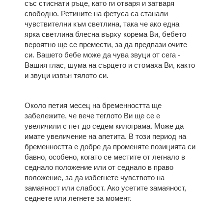
със стиснати ръце, като ги отваря и затваря
свободно. Ретините на фетуса са станали
чувствителни към светлина, така че ако една
ярка светлина блесна върху корема Ви, бебето
вероятно ще се премести, за да предпази очите
си. Вашето бебе може да чува звуци от сега -
Вашия глас, шума на сърцето и стомаха Ви, както
и звуци извън тялото си.
Около петия месец на бременността ще
забележите, че вече теглото Ви ще се е
увеличили с пет до седем килограма. Може да
имате увеличение на апетита. В този период на
бременността е добре да променяте позицията си
бавно, особено, когато се местите от легнало в
седнало положение или от седнало в право
положение, за да избегнете чувството на
замаяност или слабост. Ако усетите замаяност,
седнете или легнете за момент.