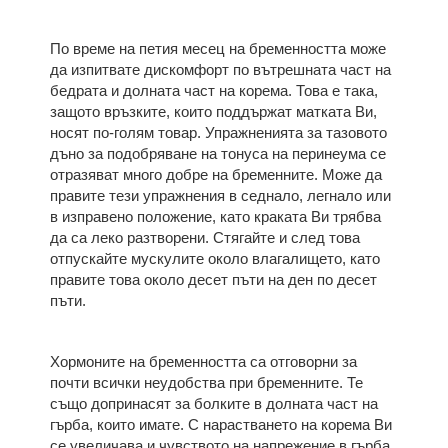
По време на петия месец на бременността може
да изпитвате дискомфорт по вътрешната част на
бедрата и долната част на корема. Това е така,
защото връзките, които поддържат матката Ви,
носят по-голям товар. Упражненията за тазовото
дъно за подобряване на тонуса на перинеума се
отразяват много добре на бременните. Може да
правите тези упражнения в седнало, легнало или
в изправено положение, като краката Ви трябва
да са леко разтворени. Стягайте и след това
отпускайте мускулите около влагалището, като
правите това около десет пъти на ден по десет
пъти.
Хормоните на бременността са отговорни за
почти всички неудобства при бременните. Те
също допринасят за болките в долната част на
гърба, които имате. С нарастването на корема Ви
се увеличава и чувството на напрежение в гърба.