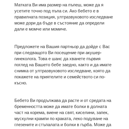
Матката Ви има размер на пъпеш, може да я
усетите точно под пъпа си. Ако бебето е в
правилната позиция, ултразвуковото изследване
може дори да бъде в състояние да определи
дали е момче или момиче.
Предложете на Вашия партньор да дойде с Вас
при следващото Ви посещение при акушер-
гинеколога. Това е шанс да хванете първия
поглед на Вашето бебе заедно, както и да имате
снимка от ултразвуковото изследване, която да
покажете на приятелите и семейството си по-
късно.
Бебето Ви продължава да расте и от средата на
бременността може да имате болки в долната
част на корема, виене на свят, киселини, запек,
мускулни крампи по краката, леко подуване на
глезените и стъпалата и болки в гърба. Може да