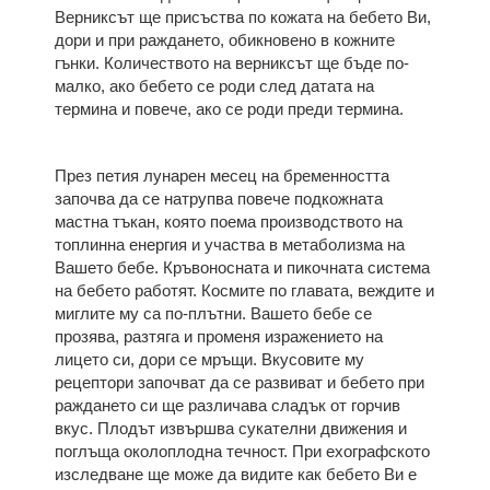
Верниксът ще присъства по кожата на бебето Ви,
дори и при раждането, обикновено в кожните
гънки. Количеството на верниксът ще бъде по-
малко, ако бебето се роди след датата на
термина и повече, ако се роди преди термина.
През петия лунарен месец на бременността
започва да се натрупва повече подкожната
мастна тъкан, която поема производството на
топлинна енергия и участва в метаболизма на
Вашето бебе. Кръвоносната и пикочната система
на бебето работят. Космите по главата, веждите и
миглите му са по-плътни. Вашето бебе се
прозява, разтяга и променя изражението на
лицето си, дори се мръщи. Вкусовите му
рецептори започват да се развиват и бебето при
раждането си ще различава сладък от горчив
вкус. Плодът извършва сукателни движения и
поглъща околоплодна течност. При ехографското
изследване ще може да видите как бебето Ви е