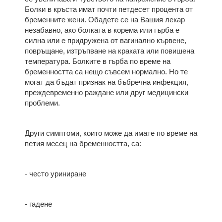
Болки в кръста имат почти петдесет процента от
бременните жени. Обадете се на Вашия лекар
незабавно, ако болката в корема или гърба е
силна или е придружена от вагинално кървене,
повръщане, изтръпване на краката или повишена
температура. Болките в гърба по време на
бременността са нещо съвсем нормално. Но те
могат да бъдат признак на бъбречна инфекция,
преждевременно раждане или друг медицински
проблеми.
Други симптоми, които може да имате по време на
петия месец на бременността, са:
- често уриниране
- гадене