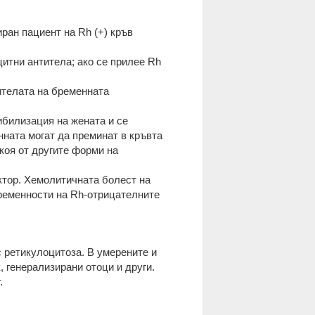
ран пациент на Rh (+) кръв
цитни антитела; ако се прилее Rh
тителата на бременната
сибилизация на жената и се
нната могат да преминат в кръвта
коя от другите форми на
ктор. Хемолитичната болест на
бременности на Rh-отрицателните
 ретикулоцитоза. В умерените и
 генерализирани отоци и други.
.