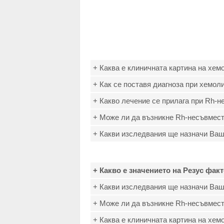
+ Каква е клиничната картина на хем
+ Как се поставя диагноза при хемол
+ Какво лечение се прилага при Rh-
+ Може ли да възникне Rh-несъвмес
+ Какви изследвания ще назначи Ваш
+ Какво е значението на Резус фак
+ Какви изследвания ще назначи Ваш
+ Може ли да възникне Rh-несъвмес
+ Каква е клиничната картина на хем