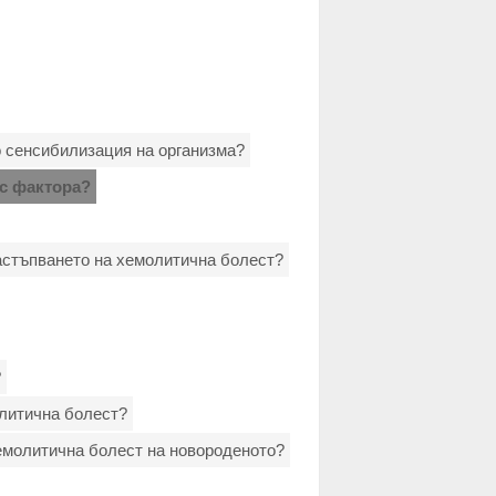
о сенсибилизация на организма?
ус фактора?
астъпването на хемолитична болест?
?
олитична болест?
хемолитична болест на новороденото?