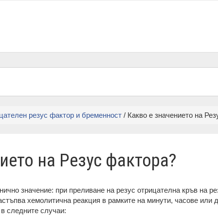
цателен резус фактор и бременност
/ Какво е значението на Ре
ието на Резус фактора?
ично значение: при преливане на резус отрицателна кръв на ре
стъпва хемолитична реакция в рамките на минути, часове или д
в следните случаи: