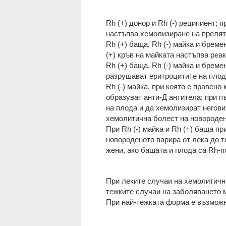
Rh (+) донор и Rh (-) реципиент;
настъпва хемолизиране на прелят
Rh (+) баща, Rh (-) майка и бреме
(+) кръв на майката настъпва ре
Rh (+) баща, Rh (-) майка и бреме
разрушават еритроцитите на плод
Rh (-) майка, при която е правено
образуват анти-Д антитела; при п
на плода и да хемолизират негови
хемолитична болест на новороде
При Rh (-) майка и Rh (+) баща 
новороденото варира от лека до 
жени, ако бащата и плода са Rh-
При леките случаи на хемолитичн
тежките случаи на заболяването м
При най-тежката форма е възможн