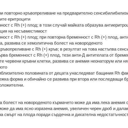
 при повторно кръвопреливане на предварително сенсибилибилизи
ите еритроцити
нност с Rh (+) плод; в този случай майката образува антиеритро
акция на несъвместимост
нност с Rh (+) плод; при повторна бременност с Rh (+) плод, ан
а, развива се хемолитична болест на новороденото
 кръвопреливане с Rh (+) кръв; в резултат на това настъпва сен
ърва бременност с Rh (+) плод, тези анти-Д антителата от бреме
те червени кръвни клетки, развива се анемия неонаторум или ня
ното
приблизително половината от децата унаследяват бащиния Rh фа
тежка форма и обичайно се развива при втора или последващи 
положителни.
а болест на новороденото кърмачето може да има лека анемия с
оже да има ясно изразена анемия, увеличен черен дроб и далак,
а смърт на плода поради сърдечна и дихателна недостатъчност