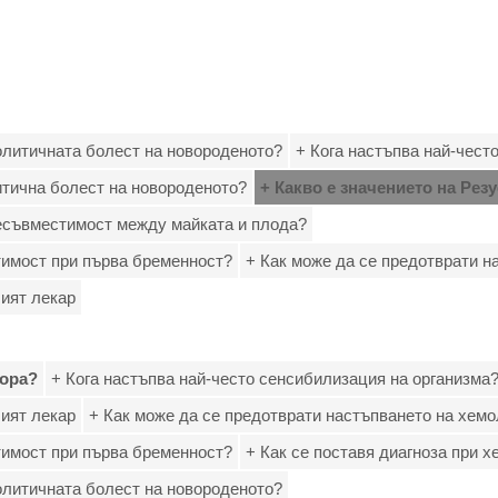
олитичната болест на новороденото?
+ Кога настъпва най-чест
итична болест на новороденото?
+ Какво е значението на Рез
несъвместимост между майката и плода?
тимост при първа бременност?
+ Как може да се предотврати н
ият лекар
тора?
+ Кога настъпва най-често сенсибилизация на организма
ият лекар
+ Как може да се предотврати настъпването на хем
тимост при първа бременност?
+ Как се поставя диагноза при 
олитичната болест на новороденото?