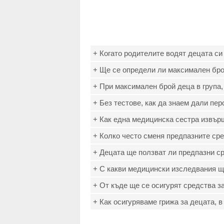
+ Когато родителите водят децата си 
+ Ще се определи ли максимален бро
+ При максимален брой деца в група,
+ Без тестове, как да знаем дали пе
+ Как една медицинска сестра извър
+ Колко често сменя предпазните ср
+ Децата ще ползват ли предпазни с
+ С какви медицински изследвания 
+ От къде ще се осигурят средства з
+ Как осигуряваме грижа за децата, в