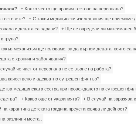
рсонала?
+ Колко често ще правим тестове на персонала?
а тестовете?
+ С какви медицински изследвания ще приемаме 
рсонала и децата са здрави?
+ Ще се определи ли максимален б
 в група?
 какъв механизъм ще ползваме, за да върнем децата, които са 
ецата с хронични заболявания?
 случай че част от персонала не се върне на работа?
шва качествено и адекватно сутрешен филтър?
едства медицинската сестра при провеждането на сутрешен фи
редства?
+ Какво още от указанията?
+ В случай на заразяван
й на карантина детската градина преустановява ли дейност?
на различни места..