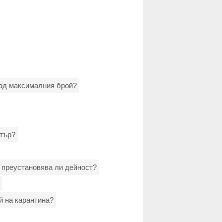
над максималния брой?
лтър?
а преустановява ли дейност?
й на карантина?