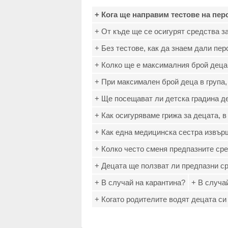
+ Кога ще направим тестове на пе
+ От къде ще се осигурят средства з
+ Без тестове, как да знаем дали пе
+ Колко ще е максималния брой деца
+ При максимален брой деца в група,
+ Ще посещават ли детска градина д
+ Как осигуряваме грижа за децата, в
+ Как една медицинска сестра извър
+ Колко често сменя предпазните ср
+ Децата ще ползват ли предпазни с
+ В случай на карантина?
+ В случа
+ Когато родителите водят децата си 