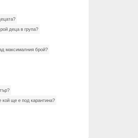
децата?
рой деца в група?
над максималния брой?
лтър?
е кой ще е под карантина?