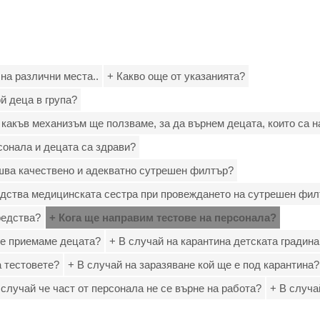
на различни места..
+ Какво още от указанията?
й деца в група?
 какъв механизъм ще ползваме, за да върнем децата, които са 
рсонала и децата са здрави?
шва качествено и адекватно сутрешен филтър?
едства медицинската сестра при провеждането на сутрешен фи
редства?
+ Кога ще направим тестове на персонала?
ще приемаме децата?
+ В случай на карантина детската градин
а тестовете?
+ В случай на заразяване кой ще е под карантина?
 случай че част от персонала не се върне на работа?
+ В случа