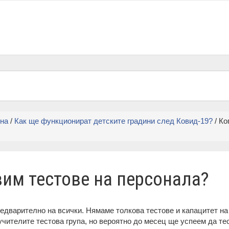
ина
/
Как ще функционират детските градини след Ковид-19?
/ Ко
вим тестове на персонала?
едварително на всички. Нямаме толкова тестове и капацитет н
чителите тестова група, но вероятно до месец ще успеем да те