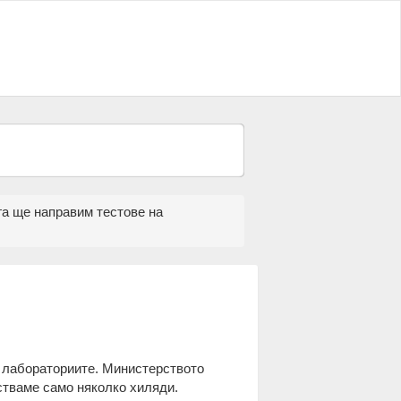
га ще направим тестове на
а лабораториите. Министерството
стваме само няколко хиляди.