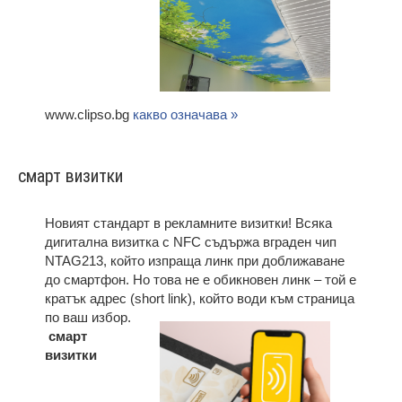
www.clipso.bg
какво означава »
смарт визитки
Новият стандарт в рекламните визитки! Всяка
дигитална визитка с NFC съдържа вграден чип
NTAG213, който изпраща линк при доближаване
до смартфон. Но това не е обикновен линк – той е
кратък адрес (short link), който води към страница
по ваш избор.
смарт
визитки