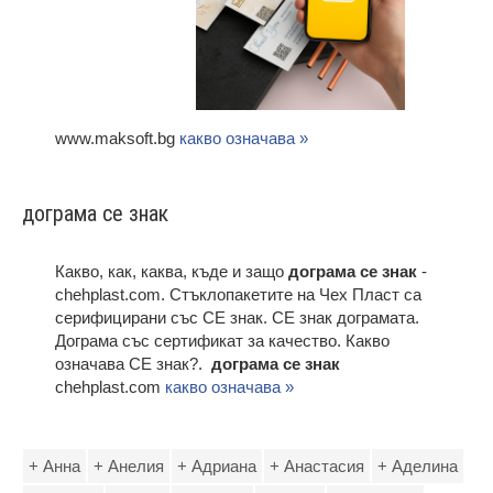
www.maksoft.bg
какво означава »
дограма ce знак
Какво, как, каква, къде и защо
дограма ce знак
-
chehplast.com. Стъклопакетите на Чех Пласт са
серифицирани със CE знак. СЕ знак дограмата.
Дограма със сертификат за качество. Какво
означава СЕ знак?.
дограма ce знак
chehplast.com
какво означава »
+ Анна
+ Анелия
+ Адриана
+ Анастасия
+ Аделина