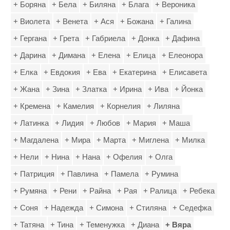
+ Боряна
+ Бела
+ Биляна
+ Блага
+ Вероника
+ Виолета
+ Венета
+ Ася
+ Божана
+ Галина
+ Гергана
+ Грета
+ Габриела
+ Донка
+ Дафина
+ Дарина
+ Димана
+ Елена
+ Елица
+ Елеонора
+ Елка
+ Евдокия
+ Ева
+ Екатерина
+ Елисавета
+ Жана
+ Зина
+ Златка
+ Ирина
+ Ива
+ Йонка
+ Кремена
+ Камелия
+ Корнелия
+ Лиляна
+ Латинка
+ Лидия
+ Любов
+ Мария
+ Маша
+ Магдалена
+ Мира
+ Марта
+ Миглена
+ Милка
+ Нели
+ Нина
+ Нана
+ Офелия
+ Олга
+ Патриция
+ Павлина
+ Памела
+ Румина
+ Румяна
+ Рени
+ Райна
+ Рая
+ Ралица
+ Ребека
+ Соня
+ Надежда
+ Симона
+ Стиляна
+ Седефка
+ Татяна
+ Тина
+ Теменужка
+ Диана
+ Вяра