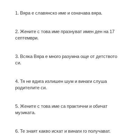
1. Вяра е славянско име и означава вяра.
2. Жените с това име празнуват имен ден на 17
септември.
3. Всяка Вяра е много разумна още от детството
си.
4. Тя не вдига излишен шум и винаги слуша
родителите си.
5. Жените с това име са практични и обичат
музиката.
6. Те знаят какво искат и винаги го получават.