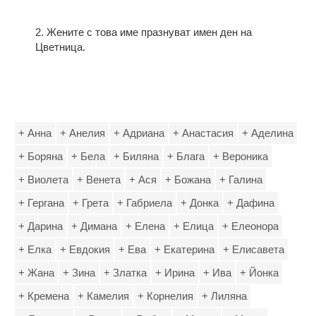
2. Жените с това име празнуват имен ден на
Цветница.
+ Анна
+ Анелия
+ Адриана
+ Анастасия
+ Аделина
+ Боряна
+ Бела
+ Биляна
+ Блага
+ Вероника
+ Виолета
+ Венета
+ Ася
+ Божана
+ Галина
+ Гергана
+ Грета
+ Габриела
+ Донка
+ Дафина
+ Дарина
+ Димана
+ Елена
+ Елица
+ Елеонора
+ Елка
+ Евдокия
+ Ева
+ Екатерина
+ Елисавета
+ Жана
+ Зина
+ Златка
+ Ирина
+ Ива
+ Йонка
+ Кремена
+ Камелия
+ Корнелия
+ Лиляна