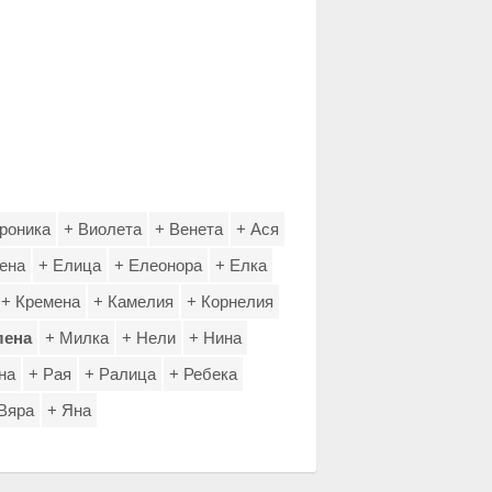
роника
+ Виолета
+ Венета
+ Ася
ена
+ Елица
+ Елеонора
+ Елка
+ Кремена
+ Камелия
+ Корнелия
лена
+ Милка
+ Нели
+ Нина
на
+ Рая
+ Ралица
+ Ребека
Вяра
+ Яна