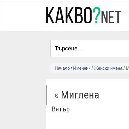
Начало
/
Именник
/
Женски имена
/ 
«
Миглена
Вятър