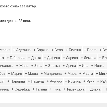
 което означава вятър.
мен ден на 22 юли.
стасия
+ Аделина
+ Боряна
+ Бела
+ Биляна
+ Блага
+ Ве
ета
+ Габриела
+ Донка
+ Дафина
+ Дарина
+ Димана
+ Ел
лисавета
+ Жана
+ Зина
+ Златка
+ Ирина
+ Ива
+ Йонка
бов
+ Мария
+ Маша
+ Магдалена
+ Мира
+ Марта
+ Миг
ция
+ Павлина
+ Памела
+ Румина
+ Румяна
+ Рени
+ Рай
иляна
+ Седефка
+ Татяна
+ Тина
+ Теменужка
+ Диана
+ 