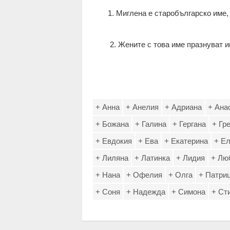
1. Миглена е старобългарско име,
2. Жените с това име празнуват и
+ Анна
+ Анелия
+ Адриана
+ Ана
+ Божана
+ Галина
+ Гергана
+ Гр
+ Евдокия
+ Ева
+ Екатерина
+ Е
+ Лиляна
+ Латинка
+ Лидия
+ Лю
+ Нана
+ Офелия
+ Олга
+ Патри
+ Соня
+ Надежда
+ Симона
+ Ст