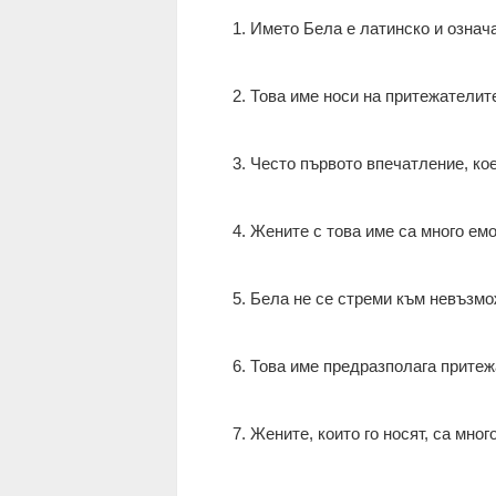
1. Името Бела е латинско и означ
2. Това име носи на притежателит
3. Често първото впечатление, кое
4. Жените с това име са много е
5. Бела не се стреми към невъзмож
6. Това име предразполага притеж
7. Жените, които го носят, са мно