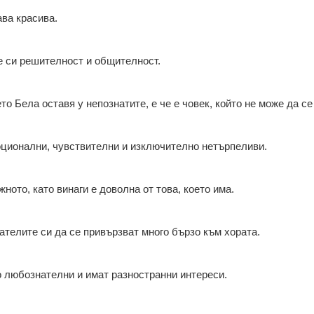
ава красива.
е си решителност и общителност.
то Бела оставя у непознатите, е че е човек, който не може да се
моционални, чувствителни и изключително нетърпеливи.
ното, като винаги е доволна от това, което има.
ателите си да се привързват много бързо към хората.
го любознателни и имат разностранни интереси.