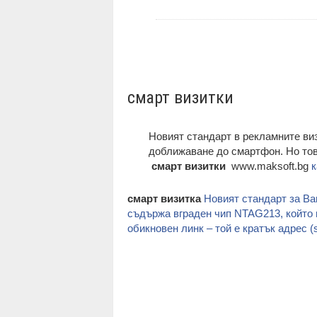
смарт визитки
Новият стандарт в рекламните ви
доближаване до смартфон. Но това 
смарт визитки
www.maksoft.bg
к
смарт визитка
Новият стандарт за Ва
съдържа вграден чип NTAG213, който 
обикновен линк – той е кратък адрес (s