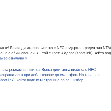
зитки! Всяка дигитална визитка с NFC съдържа вграден чип NTA
не е обикновен линк – той е кратък адрес (short link), който во
акво означава »
шата рекламна визитка! Всяка дигитална визитка с NFC
изпраща линк при доближаване до смартфон. Но това не е
hort link), който води към страница по ваш избор.