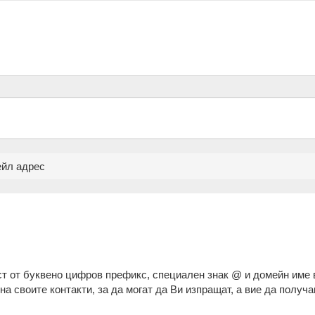
ейл адрес
ст от буквено цифров префикс, специален знак @ и домейн име 
на своите контакти, за да могат да Ви изпращат, а вие да получ