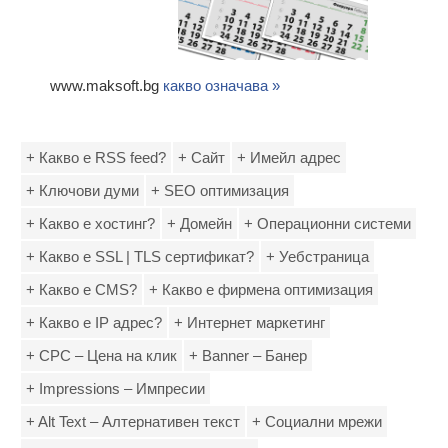
www.maksoft.bg
какво означава »
+ Какво е RSS feed?
+ Сайт
+ Имейл адрес
+ Ключови думи
+ SEO оптимизация
+ Какво е хостинг?
+ Домейн
+ Операционни системи
+ Какво е SSL | TLS сертификат?
+ Уебстраница
+ Какво е CMS?
+ Какво е фирмена оптимизация
+ Какво е IP адрес?
+ Интернет маркетинг
+ CPC – Цена на клик
+ Banner – Банер
+ Impressions – Импресии
+ Alt Text – Алтернативен текст
+ Социални мрежи