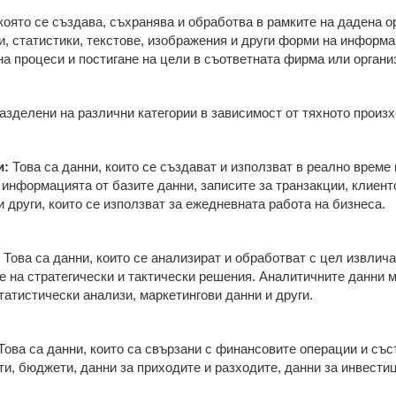
оято се създава, съхранява и обработва в рамките на дадена о
, статистики, текстове, изображения и други форми на информац
а процеси и постигане на цели в съответната фирма или органи
азделени на различни категории в зависимост от тяхното произ
и:
Това са данни, които се създават и използват в реално време 
 информацията от базите данни, записите за транзакции, клиентс
 други, които се използват за ежедневната работа на бизнеса.
Това са данни, които се анализират и обработват с цел извлич
не на стратегически и тактически решения. Аналитичните данни 
татистически анализи, маркетингови данни и други.
Това са данни, които са свързани с финансовите операции и със
и, бюджети, данни за приходите и разходите, данни за инвестиц