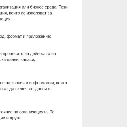
рганизация или бизнес среда. Тези
ия, които се използват за
зация.
ход, формат и приложение:
в процесите на дейността на
ки данни, запаси,
ане на знания и информация, които
могат да включват данни от
тояние на организацията. Те
ии и други.