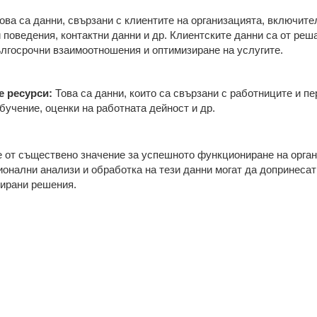
ова са данни, свързани с клиентите на организацията, включит
 поведения, контактни данни и др. Клиентските данни са от реш
лгосрочни взаимоотношения и оптимизиране на услугите.
е ресурси:
Това са данни, които са свързани с работниците и пе
обучение, оценки на работната дейност и др.
е от съществено значение за успешното функциониране на орга
онални анализи и обработка на тези данни могат да допринесат
мирани решения.