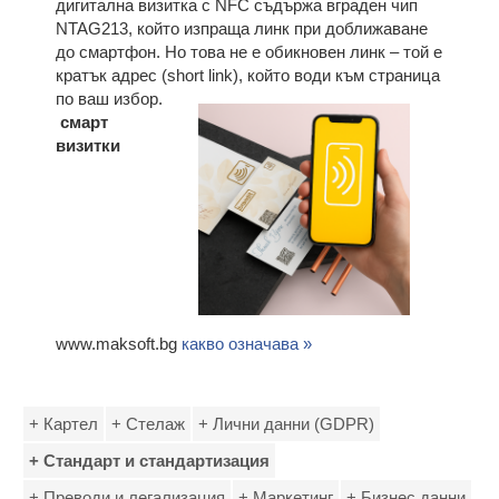
дигитална визитка с NFC съдържа вграден чип
NTAG213, който изпраща линк при доближаване
до смартфон. Но това не е обикновен линк – той е
кратък адрес (short link), който води към страница
по ваш избор.
смарт
визитки
www.maksoft.bg
какво означава »
+ Картел
+ Стелаж
+ Лични данни (GDPR)
+ Стандарт и стандартизация
+ Преводи и легализация
+ Маркетинг
+ Бизнес данни