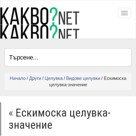
Toggl
Начало
/
Други
/
Целувка
/
Видове целувки
/ Ескимоска
целувка-значение
«
Ескимоска целувка-
значение