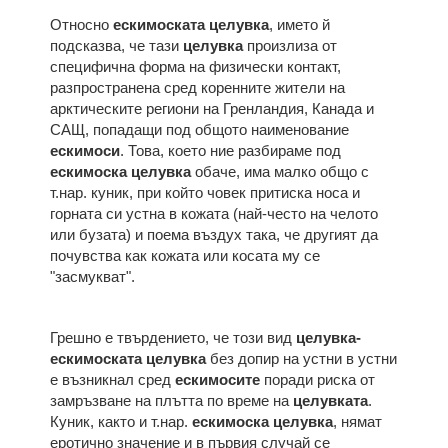
Относно
ескимоската целувка
, името й
подсказва, че тази
целувка
произлиза от
специфична форма на физически контакт,
разпространена сред коренните жители на
арктическите региони на Гренландия, Канада и
САЩ, попадащи под общото наименование
ескимоси
. Това, което ние разбираме под
ескимоска целувка
обаче, има малко общо с
т.нар. куник, при който човек притиска носа и
горната си устна в кожата (най-често на челото
или бузата) и поема въздух така, че другият да
почувства как кожата или косата му се
"засмукват".
Грешно е твърдението, че този вид
целувка-
ескимоската целувка
без допир на устни в устни
е възникнал сред
ескимосите
поради риска от
замръзване на плътта по време на
целувката
.
Куник, както и т.нар.
ескимоска целувка
, нямат
еротично значение и в първия случай се