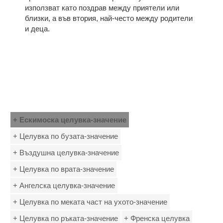
използват като поздрав между приятели или
близки, а във втория, най-често между родители
и деца.
+ Ескимоска целувка-значение
+ Целувка по бузата-значение
+ Въздушна целувка-значение
+ Целувка по врата-значение
+ Ангелска целувка-значение
+ Целувка по меката част на ухото-значение
+ Целувка по ръката-значение
+ Френска целувка