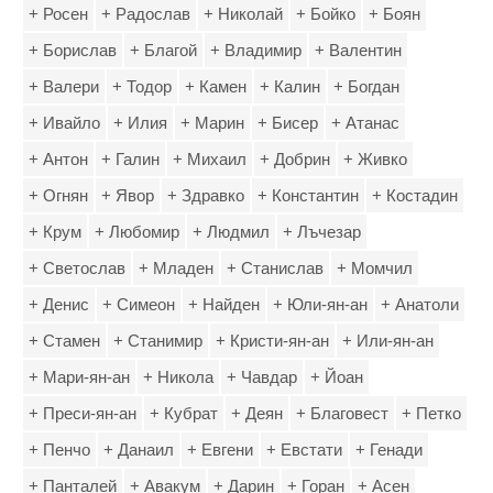
+ Росен
+ Радослав
+ Николай
+ Бойко
+ Боян
+ Борислав
+ Благой
+ Владимир
+ Валентин
+ Валери
+ Тодор
+ Камен
+ Калин
+ Богдан
+ Ивайло
+ Илия
+ Марин
+ Бисер
+ Атанас
+ Антон
+ Галин
+ Михаил
+ Добрин
+ Живко
+ Огнян
+ Явор
+ Здравко
+ Константин
+ Костадин
+ Крум
+ Любомир
+ Людмил
+ Лъчезар
+ Светослав
+ Младен
+ Станислав
+ Момчил
+ Денис
+ Симеон
+ Найден
+ Юли-ян-ан
+ Анатоли
+ Стамен
+ Станимир
+ Кристи-ян-ан
+ Или-ян-ан
+ Мари-ян-ан
+ Никола
+ Чавдар
+ Йоан
+ Преси-ян-ан
+ Кубрат
+ Деян
+ Благовест
+ Петко
+ Пенчо
+ Данаил
+ Евгени
+ Евстати
+ Генади
+ Панталей
+ Авакум
+ Дарин
+ Горан
+ Асен