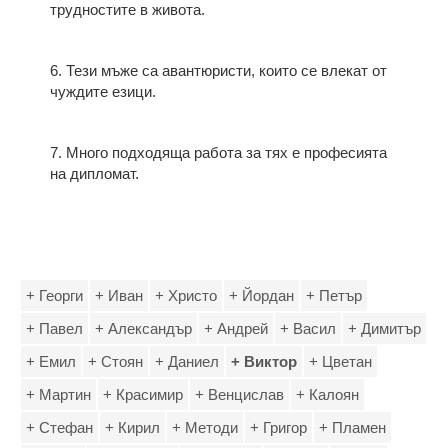
трудностите в живота.
6. Тези мъже са авантюристи, които се влекат от
чуждите езици.
7. Много подходяща работа за тях е професията
на дипломат.
+ Георги
+ Иван
+ Христо
+ Йордан
+ Петър
+ Павел
+ Александър
+ Андрей
+ Васил
+ Димитър
+ Емил
+ Стоян
+ Даниел
+ Виктор
+ Цветан
+ Мартин
+ Красимир
+ Венцислав
+ Калоян
+ Стефан
+ Кирил
+ Методи
+ Григор
+ Пламен