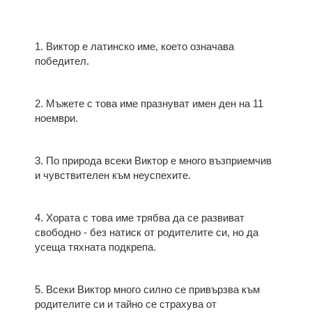
1. Виктор е латинско име, което означава
победител.
2. Мъжете с това име празнуват имен ден на 11
ноември.
3. По природа всеки Виктор е много възприемчив
и чувствителен към неуспехите.
4. Хората с това име трябва да се развиват
свободно - без натиск от родителите си, но да
усеща тяхната подкрепа.
5. Всеки Виктор много силно се привързва към
родителите си и тайно се страхува от