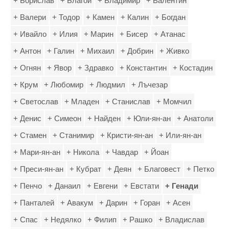
+ Борислав
+ Благой
+ Владимир
+ Валентин
+ Валери
+ Тодор
+ Камен
+ Калин
+ Богдан
+ Ивайло
+ Илия
+ Марин
+ Бисер
+ Атанас
+ Антон
+ Галин
+ Михаил
+ Добрин
+ Живко
+ Огнян
+ Явор
+ Здравко
+ Константин
+ Костадин
+ Крум
+ Любомир
+ Людмил
+ Лъчезар
+ Светослав
+ Младен
+ Станислав
+ Момчил
+ Денис
+ Симеон
+ Найден
+ Юли-ян-ан
+ Анатоли
+ Стамен
+ Станимир
+ Кристи-ян-ан
+ Или-ян-ан
+ Мари-ян-ан
+ Никола
+ Чавдар
+ Йоан
+ Преси-ян-ан
+ Кубрат
+ Деян
+ Благовест
+ Петко
+ Пенчо
+ Данаил
+ Евгени
+ Евстати
+ Генади
+ Панталей
+ Авакум
+ Дарин
+ Горан
+ Асен
+ Спас
+ Недялко
+ Филип
+ Рашко
+ Владислав