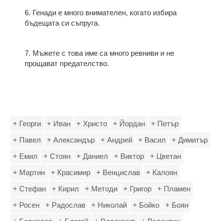
6. Генади е много внимателен, когато избира
бъдещата си съпруга.
7. Мъжете с това име са много ревниви и не
прощават предателство.
+ Георги
+ Иван
+ Христо
+ Йордан
+ Петър
+ Павел
+ Александър
+ Андрей
+ Васил
+ Димитър
+ Емил
+ Стоян
+ Даниел
+ Виктор
+ Цветан
+ Мартин
+ Красимир
+ Венцислав
+ Калоян
+ Стефан
+ Кирил
+ Методи
+ Григор
+ Пламен
+ Росен
+ Радослав
+ Николай
+ Бойко
+ Боян