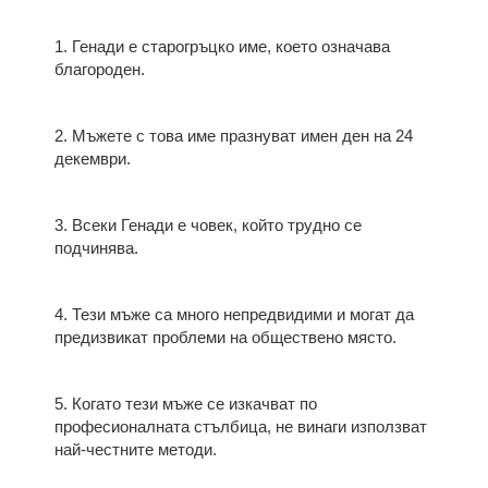
1. Генади е старогръцко име, което означава
благороден.
2. Мъжете с това име празнуват имен ден на 24
декември.
3. Всеки Генади е човек, който трудно се
подчинява.
4. Тези мъже са много непредвидими и могат да
предизвикат проблеми на обществено място.
5. Когато тези мъже се изкачват по
професионалната стълбица, не винаги използват
най-честните методи.