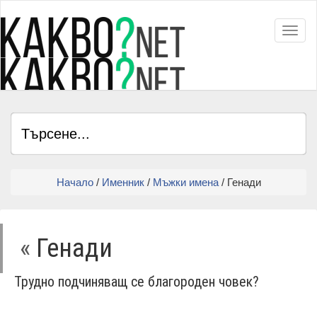
Toggl
Начало
/
Именник
/
Мъжки имена
/ Генади
«
Генади
Трудно подчиняващ се благороден човек?