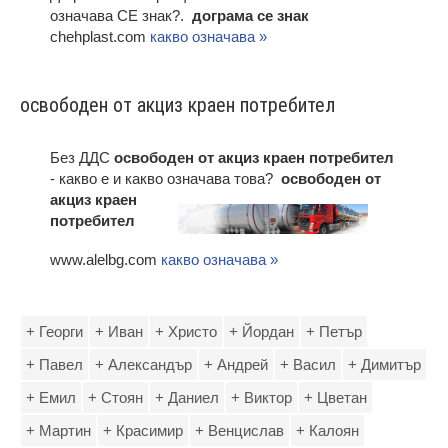
означава СЕ знак?.
дограма ce знак
chehplast.com
какво означава »
освободен от акциз краен потребител
Без ДДС
освободен от акциз краен потребител
- какво е и какво означава това?
освободен от
акциз краен
потребител
www.alelbg.com
какво означава »
+ Георги
+ Иван
+ Христо
+ Йордан
+ Петър
+ Павел
+ Александър
+ Андрей
+ Васил
+ Димитър
+ Емил
+ Стоян
+ Даниел
+ Виктор
+ Цветан
+ Мартин
+ Красимир
+ Венцислав
+ Калоян