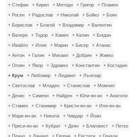
+ Стефан
+ Кирил
+ Методи
+ Григор
+ Пламен
+ Росен
+ Радослав
+ Николай
+ Бойко
+ Боян
+ Борислав
+ Благой
+ Владимир
+ Валентин
+ Валери
+ Тодор
+ Камен
+ Калин
+ Богдан
+ Ивайло
+ Илия
+ Марин
+ Бисер
+ Атанас
+ Антон
+ Галин
+ Михаил
+ Добрин
+ Живко
+ Огнян
+ Явор
+ Здравко
+ Константин
+ Костадин
+ Крум
+ Любомир
+ Людмил
+ Лъчезар
+ Светослав
+ Младен
+ Станислав
+ Момчил
+ Денис
+ Симеон
+ Найден
+ Юли-ян-ан
+ Анатоли
+ Стамен
+ Станимир
+ Кристи-ян-ан
+ Или-ян-ан
+ Мари-ян-ан
+ Никола
+ Чавдар
+ Йоан
+ Преси-ян-ан
+ Кубрат
+ Деян
+ Благовест
+ Петко
+ Пенчо
+ Данаил
+ Евгени
+ Евстати
+ Генади