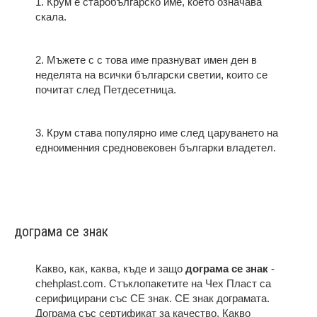
1. Крум е старобългарско име, което означава
скала.
2. Мъжете с с това име празнуват имен ден в
неделята на всички български светии, които се
почитат след Петдесетница.
3. Крум става популярно име след царуването на
едноименния средновековен българки владетел.
дограма ce знак
Какво, как, каква, къде и защо
дограма ce знак
-
chehplast.com. Стъклопакетите на Чех Пласт са
серифицирани със CE знак. СЕ знак дограмата.
Дограма със сертификат за качество. Какво