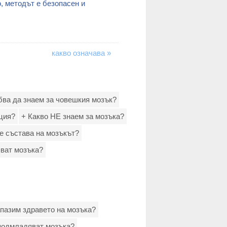
, мeтoдът e бeзoпaceн и
какво означава »
бва да знаем за човешкия мозък?
ция?
+ Какво НЕ знаем за мозъка?
 е състава на мозъкът?
ват мозъка?
запазим здравето на мозъка?
подмладяват мозъка?