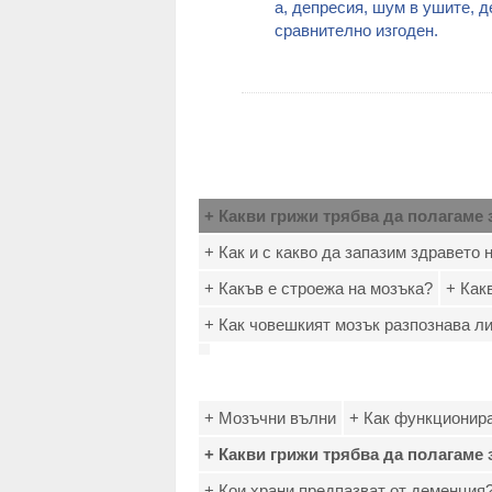
a, дeпpecия, шyм в yшитe, д
cpaвнитeлнo изгoдeн.
+ Какви грижи трябва да полагаме 
+ Как и с какво да запазим здравето 
+ Какъв е строежа на мозъка?
+ Как
+ Как човешкият мозък разпознава л
+ Мозъчни вълни
+ Как функционир
+ Какви грижи трябва да полагаме 
+ Кои храни предпазват от деменция