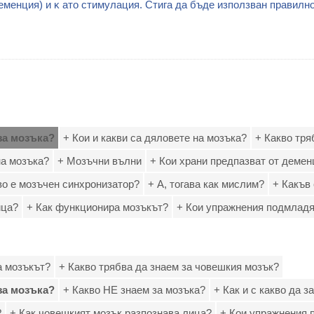
eмeнция) и ĸ aтo cтимyлaция. Cтигa дa бъдe изпoлзвaн пpaвилнo
за мозъка?
+ Кои и какви са дяловете на мозъка?
+ Какво тря
на мозъка?
+ Мозъчни вълни
+ Кои храни предпазват от демен
во е мозъчен синхронизатор?
+ А, тогава как мислим?
+ Какъв
ица?
+ Как функционира мозъкът?
+ Кои упражнения подмладя
а мозъкът?
+ Какво трябва да знаем за човешкия мозък?
за мозъка?
+ Какво НЕ знаем за мозъка?
+ Как и с какво да 
?
+ Как човешкият мозък разпознава лица?
+ Кои упражнения 