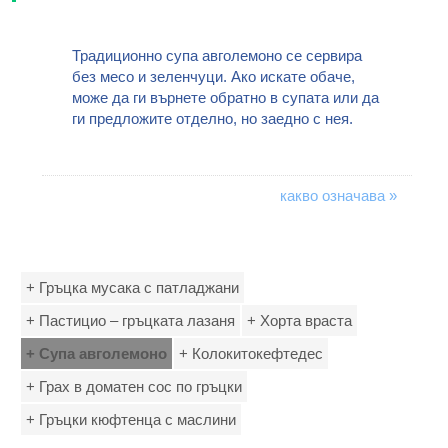
Традиционно супа авголемоно се сервира
без месо и зеленчуци. Ако искате обаче,
може да ги върнете обратно в супата или да
ги предложите отделно, но заедно с нея.
какво означава »
+ Гръцка мусака с патладжани
+ Пастицио – гръцката лазаня
+ Хорта враста
+ Супа авголемоно
+ Колокитокефтедес
+ Грах в доматен сос по гръцки
+ Гръцки кюфтенца с маслини