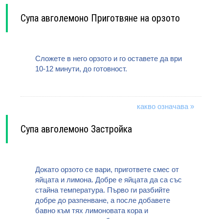
Супа авголемоно Приготвяне на орзото
Сложете в него орзото и го оставете да ври
10-12 минути, до готовност.
какво означава »
Супа авголемоно Застройка
Докато орзото се вари, пригответе смес от
яйцата и лимона. Добре е яйцата да са със
стайна температура. Първо ги разбийте
добре до разпенване, а после добавете
бавно към тях лимоновата кора и