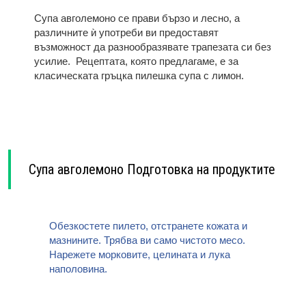
Супа авголемоно се прави бързо и лесно, а
различните ѝ употреби ви предоставят
възможност да разнообразявате трапезата си без
усилие. Рецептата, която предлагаме, е за
класическата гръцка пилешка супа с лимон.
Супа авголемоно Подготовка на продуктите
Обезкостете пилето, отстранете кожата и
мазнините. Трябва ви само чистото месо.
Нарежете морковите, целината и лука
наполовина.