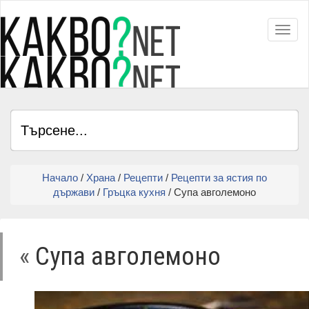
Toggl
Начало
/
Храна
/
Рецепти
/
Рецепти за ястия по
държави
/
Гръцка кухня
/ Супа авголемоно
«
Супа авголемоно