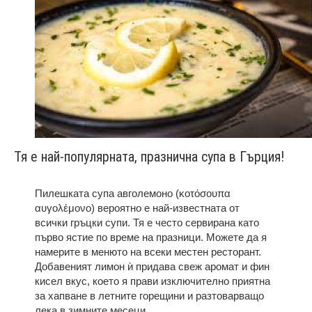
Тя е най-популярната, празнична супа в Гърция!
Пилешката супа авголемоно (κοτόσουπα
αυγολέμονο) вероятно е най-известната от
всички гръцки супи. Тя е често сервирана като
първо ястие по време на празници. Можете да я
намерите в менюто на всеки местен ресторант.
Добавеният лимон ѝ придава свеж аромат и фин
кисел вкус, което я прави изключително приятна
за хапване в летните горещини и разтоварващо
лека в зимните месеци.