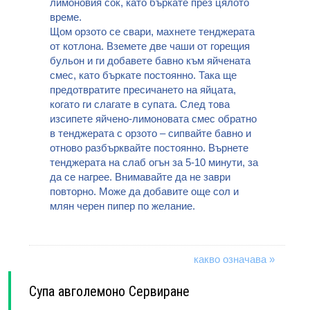
лимоновия сок, като бъркате през цялото
време.
Щом орзото се свари, махнете тенджерата
от котлона. Вземете две чаши от горещия
бульон и ги добавете бавно към яйчената
смес, като бъркате постоянно. Така ще
предотвратите пресичането на яйцата,
когато ги слагате в супата. След това
изсипете яйчено-лимоновата смес обратно
в тенджерата с орзото – сипвайте бавно и
отново разбърквайте постоянно. Върнете
тенджерата на слаб огън за 5-10 минути, за
да се нагрее. Внимавайте да не заври
повторно. Може да добавите още сол и
млян черен пипер по желание.
какво означава »
Супа авголемоно Сервиране