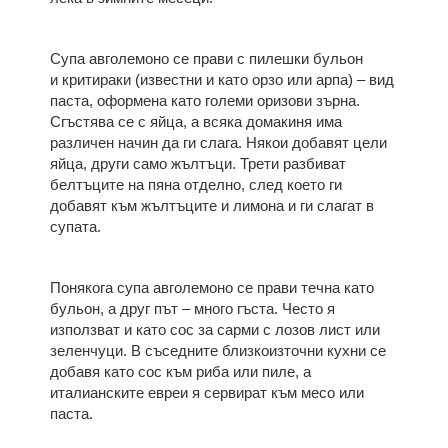
Супа авголемоно се прави с пилешки бульон
и критираки (известни и като орзо или арпа) – вид
паста, оформена като големи оризови зърна.
Сгъстява се с яйца, а всяка домакиня има
различен начин да ги слага. Някои добавят цели
яйца, други само жълтъци. Трети разбиват
белтъците на пяна отделно, след което ги
добавят към жълтъците и лимона и ги слагат в
супата.
Понякога супа авголемоно се прави течна като
бульон, а друг път – много гъста. Често я
използват и като сос за сарми с лозов лист или
зеленчуци. В съседните близкоизточни кухни се
добавя като сос към риба или пиле, а
италианските евреи я сервират към месо или
паста.