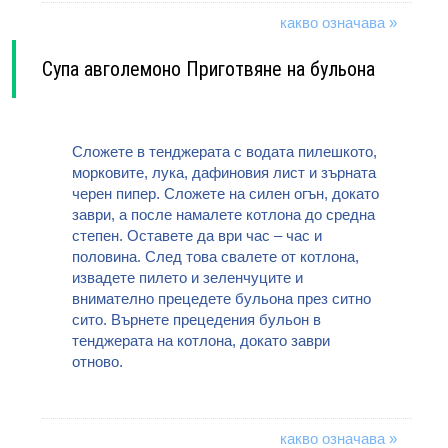
какво означава »
Супа авголемоно Приготвяне на бульона
Сложете в тенджерата с водата пилешкото,
морковите, лука, дафиновия лист и зърната
черен пипер. Сложете на силен огън, докато
заври, а после намалете котлона до средна
степен. Оставете да ври час – час и
половина. След това свалете от котлона,
извадете пилето и зеленчуците и
внимателно прецедете бульона през ситно
сито. Върнете прецедения бульон в
тенджерата на котлона, докато заври
отново.
какво означава »