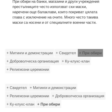
При обири на банки, магазини и други учреждения
престъпниците често използват ски маски,
наречени още балаклави, които покриват цялата
глава с изключение на очите. Много често такива
маски са носени и от специалните военни части.
+ Митинги и демонстрации
+ Свидетел
+ При обири
+ Доброволческа организация
+ Ку-клукс-клан
+ Религиозни церемонии
+ Свидетел
+ Митинги и демонстрации
+ Религиозни церемонии
+ Доброволческа организация
+ Ку-клукс-клан
+ При обири