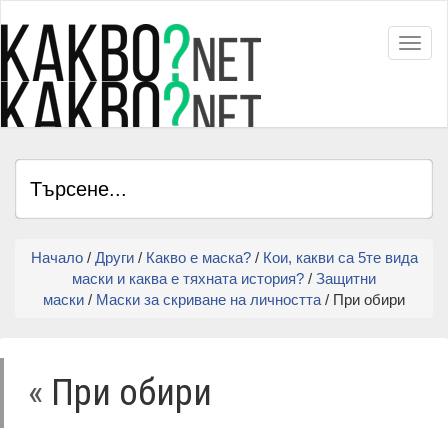
Toggl
Начало
/
Други
/
Какво е маска?
/
Кои, какви са 5те вида
маски и каква е тяхната история?
/
Защитни
маски
/
Маски за скриване на личността
/ При обири
«
При обири