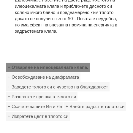
илеоцекалната клапа и приближете дясното си
коляно много бавно и преднамерено към тялото,
до­като се получи ъгъл от 90°. Позата е неудобна,
но има ефект на внезапна промяна на енергията в
задръстената клапа.
+ Отваряне на илеоцекалната клапа.
+ Освобождаване на диафрагмата
+ Заредете тялото си с чувство на благодарност
+ Разпратете прошка в тялото си
+ Скачете вашите Ин и Ян
+ Влейте радост в тялото си
+ Изпратете цвят в тялото си