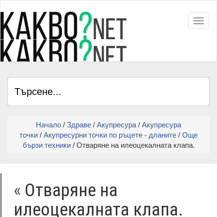
Toggl
Начало
/
Здраве
/
Акупресура
/
Акупресура
точки
/
Акупресурни точки по ръцете - дланите
/
Още
бързи техники
/ Отваряне на илеоцекалната клапа.
«
Отваряне на
илеоцекалната клапа.