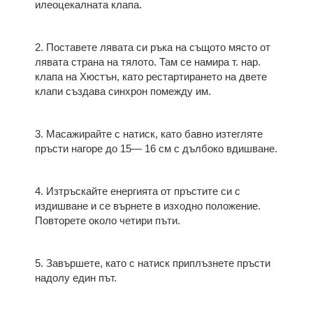
илеоцекалната клапа.
2. Поставете лявата си ръка на същото място от
лявата страна на тя­лото. Там се намира т. нар.
клапа на Хюстън, като рестартирането на двете
клапи създава синхрон помежду им.
3. Масажирайте с натиск, като бавно изтегляте
пръсти нагоре до 15— 16 см с дълбоко вдишване.
4. Изтръскайте енергията от пръстите си с
издишване и се върнете в изходно положение.
Повторете около четири пъти.
5. Завършете, като с натиск приплъзнете пръсти
надолу един път.