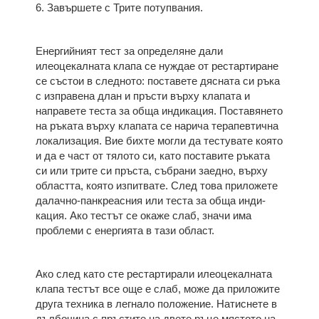
6. Завършете с Трите потупвания.
Енергийният тест за определяне дали
илеоцекалната клапа се нуждае от рестартиране
се състои в следното: поставете дясната си ръка
с изправена длан и пръсти върху клапата и
направете теста за обща индикация. Поставянето
на ръката върху клапата се нарича терапевтична
локализация. Вие бихте могли да тестувате която
и да е част от тялото си, като поставите ръката
си или трите си пръста, събрани заедно, върху
областта, която из­питвате. След това приложете
далачно-панкреасния или теста за обща инди­
кация. Ако тестът се окаже слаб, значи има
проблеми с енергията в тази об­ласт.
Ако след като сте рестартирали илеоцекалната
клапа тестът все още е слаб, може да приложите
друга техника в легнало положение. Натиснете в
дълбочина с пръстите на двете ръце мястото на