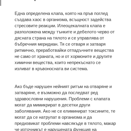
Една определена клапа, която на пръв поглед
създава хаос в организма, всъщност задейства
стресовите реакции. Илеоцекалната клапа е
разположена между тънките и дебелото черво от
дясната страна на тялото и се управлява от
бъбречния меридиан. Тя се отваря и затваря
ритмично, преработвайки отпадъчните вещества
не само от храната, но и от хормоните и другите
химични вещества, които непрекъснато се
изливат в кръвоносната ви система.
Ако бъде нарушен нейният ритъм на отваряне и
затваряне, е възможно да последват ред
здравословни нарушения. Проблеми с клапата
могат да мимикрират в десетки други
заболявания. Ако не се елиминират токсините, те
могат да се натрупат в организма и да
предизвикат проблеми навсякъде в тялото, макар
че източникът е нарушената функция на