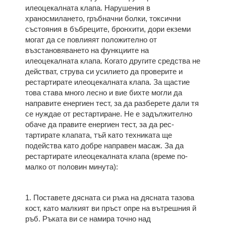
илеоцекалната кла­па. Нарушения в
храносмилането, гръбначни болки, токсични
състояния в бъбреците, бронхити, дори екземи
могат да се повлияят положително от
възстановяването на функциите на
илеоцекалната клапа. Когато другите средства не
действат, струва си усилието да проверите и
рестартирате илеоцекалната клапа. За щастие
това става много лесно и вие бихте могли да
направите енергиен тест, за да разберете дали тя
се нуждае от рестартиране. Не е задължително
обаче да правите енергиен тест, за да рес­
тартирате клапата, тъй като техниката ще
подейства като добре направен масаж. За да
рестартирате илеоцекалната клапа (време по-
малко от половин минута):
1. Поставете дясната си ръка на дясната тазова
кост, като малкият ви пръст опре на вътрешния й
ръб. Ръката ви се намира точ­но над