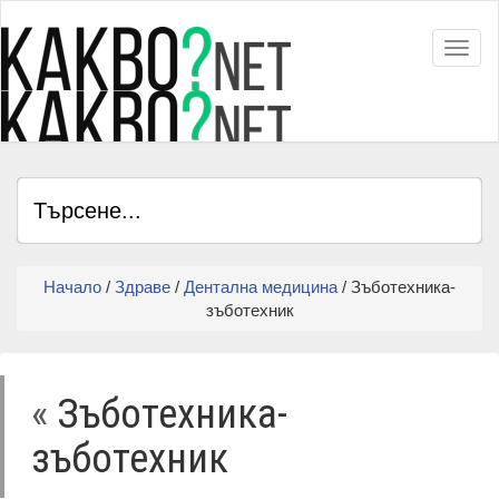
Toggl
Начало
/
Здраве
/
Дентална медицина
/ Зъботехника-
зъботехник
«
Зъботехника-
зъботехник