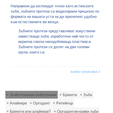
Направени да изглеждат точно като истинските
зъби, зъбните протези са моделирани прецизно по
формата на вашата уста за да прилепнат удобно
към естествените ви венци.
Зъбните протези представляват изкуствени
заместващи зъби, изработени най-често от
акрилна смола наподобяваща пластмаса.
Зъбните протези се делят на две големи
групи, които са:
какво означава »
+ Зъботехника-зъботехник
+ Брекети
+ Зъби
+ Алайнери
+ Ортодонт
+ Ритейнър
+ Брекети или алайнери?
+ Ортодонтия-криви зъби