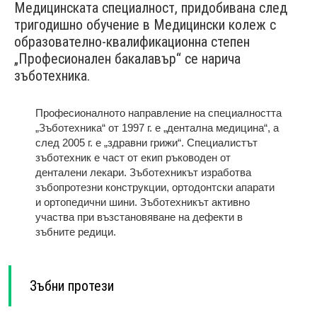
Медицинската специалност, придобивана след
тригодишно обучение в Медицински колеж с
образователно-квалификационна степен
„Професионален бакалавър“ се нарича
зъботехника.
Професионалното направление на специалността
„Зъботехника“ от 1997 г. е „дентална медицина“, а
след 2005 г. е „здравни грижи“. Специалистът
зъботехник е част от екип ръководен от
денталени лекари. Зъботехникът изработва
зъбопротезни конструкции, ортодонтски апарати
и ортопедични шини. Зъботехникът активно
участва при възстановяване на дефекти в
зъбните редици.
Зъбни протези