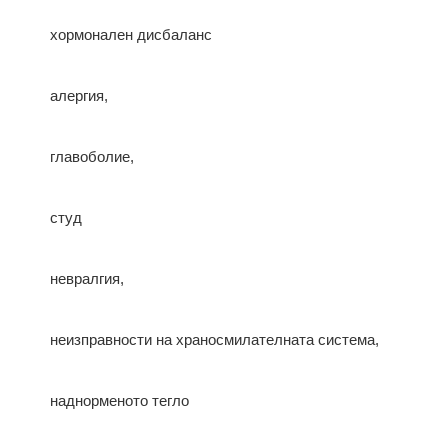
хормонален дисбаланс
алергия,
главоболие,
студ
невралгия,
неизправности на храносмилателната система,
наднорменото тегло