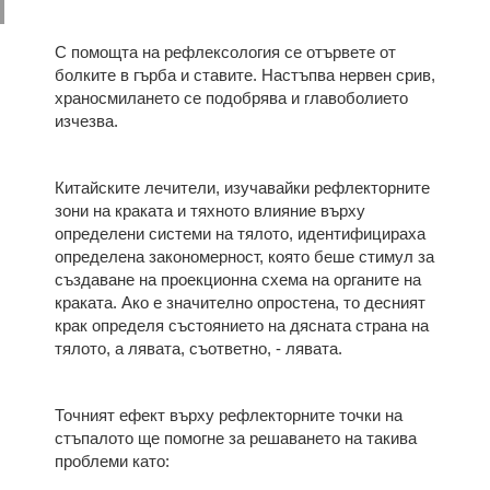
С помощта на рефлексология се отървете от
болките в гърба и ставите. Настъпва нервен срив,
храносмилането се подобрява и главоболието
изчезва.
Китайските лечители, изучавайки рефлекторните
зони на краката и тяхното влияние върху
определени системи на тялото, идентифицираха
определена закономерност, която беше стимул за
създаване на проекционна схема на органите на
краката. Ако е значително опростена, то десният
крак определя състоянието на дясната страна на
тялото, а лявата, съответно, - лявата.
Точният ефект върху рефлекторните точки на
стъпалото ще помогне за решаването на такива
проблеми като: