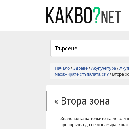
Начало
/
Здраве
/
Акупунктура
/
Акуп
масажирате стъпалата си?
/ Втора з
«
Втора зона
Значенията на точките на ляво и д
препоръчва да се масажира, когат