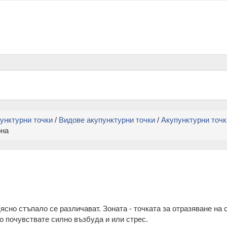
унктурни точки
/
Видове акупунктурни точки
/
Акупунктурни точк
она
ясно стъпало се различават. Зоната - точката за отразяване на 
о почувствате силно възбуда и или стрес.