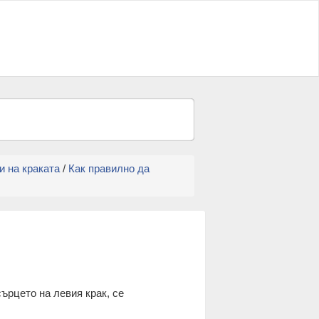
и на краката
/
Как правилно да
сърцето на левия крак, се