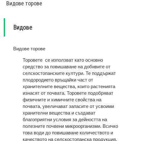
Видове торове
Видове
Видове торове
Торовете се използват като основно
средство за повишаване на добивите от
селскостопанските култури. Те поддържат
плодородието връщайки част от
хранителните вещества, които растенията
изнасят от почвата. Торовете подобряват
физичните и химичните свойства на
почвата, увеличават запасите от усвоими
хранителни вещества и създават
благоприятни условия за дейността на
полезните почвени микроорганизми. Всичко
това води до повишаване количеството и
качеството на селскостопанска продукция.