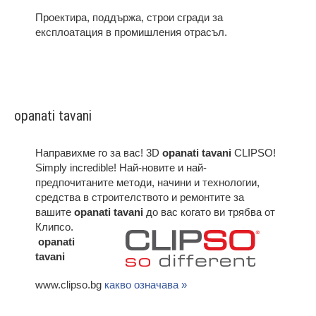
Проектира, поддържа, строи сгради за
експлоатация в промишления отрасъл.
opanati tavani
Направихме го за вас! 3D
opanati tavani
CLIPSO!
Simply incredible! Най-новите и най-
предпочитаните методи, начини и технологии,
средства в строителството и ремонтите за
вашите
opanati tavani
до вас когато ви трябва от
Клипсо.
opanati
tavani
www.clipso.bg
какво означава »