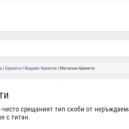
а
/
Брекети
/
Видове брекети
/ Метални брекети
ти
й-често срещаният тип скоби от неръждаема
я с титан.