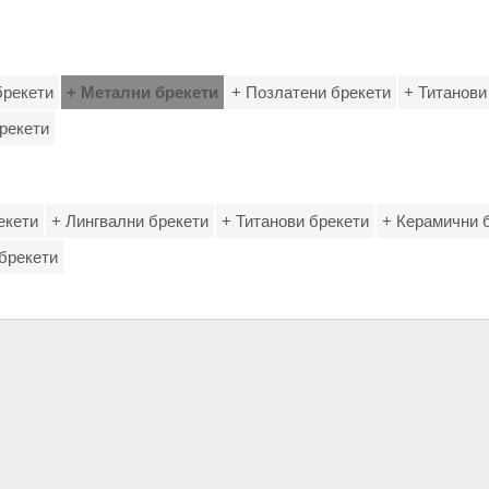
брекети
+ Метални брекети
+ Позлатени брекети
+ Титанови
рекети
екети
+ Лингвални брекети
+ Титанови брекети
+ Керамични 
брекети