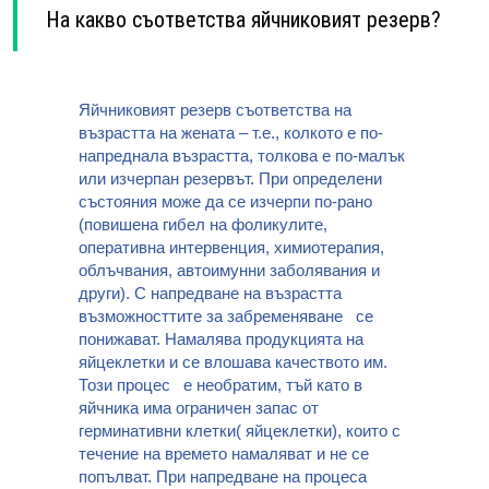
На какво съответства яйчниковият резерв?
Яйчниковият резерв съответства на
възрастта на жената – т.е., колкото е по-
напреднала възрастта, толкова е по-малък
или изчерпан резервът. При определени
състояния може да се изчерпи по-рано
(повишена гибел на фоликулите,
оперативна интервенция, химиотерапия,
облъчвания, автоимунни заболявания и
други). С напредване на възрастта
възможносттите за забременяване се
понижават. Намалява продукцията на
яйцеклетки и се влошава качеството им.
Този процес е необратим, тъй като в
яйчника има ограничен запас от
герминативни клетки( яйцеклетки), които с
течение на времето намаляват и не се
попълват. При напредване на процеса