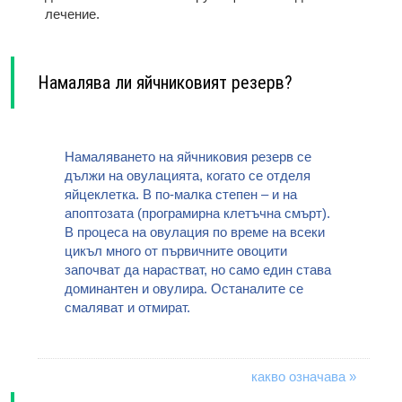
лечение.
Намалява ли яйчниковият резерв?
Намаляването на яйчниковия резерв се
дължи на овулацията, когато се отделя
яйцеклетка. В по-малка степен – и на
апоптозата (програмирна клетъчна смърт).
В процеса на овулация по време на всеки
цикъл много от първичните овоцити
започват да нарастват, но само един става
доминантен и овулира. Останалите се
смаляват и отмират.
какво означава »