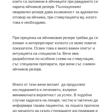
които са заложени в яйчниците при раждането се
нарича яйчников резерв. Пълноценният
овариален резерв дава възможност за адекватен
отговор на яйчника, при стимулацията му, когато
това е необходимо.
При преценка на яйчниковия резерв трябва да се
вземат и интерпретират колкото се може повече
показатели. Освен това е много важен опитът и
интуицията на специалиста. Вече има
разработени по-особени схеми на стимулация,
със специални препарати, при жени със снижен
яйчников резерв.
Много от тези жени желаят да продължат
изследванията и лечението, въпреки
минималната вероятност за успех. В подобни
случаи задачата на лекаря, честно и тактично да
информира такава пациентки, за лошата прогноза
до началото на скъпо струващите изследвания и