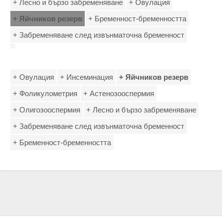
+ Лесно и бързо забременяване
+ Овулация
+ Яйчников резерв
+ Бременност-бременността
+ Забременяване след извънматочна бременност
+ Овулация
+ Инсеминация
+ Яйчников резерв
+ Фоликулометрия
+ Астенозооспермия
+ Олигозооспермия
+ Лесно и бързо забременяване
+ Забременяване след извънматочна бременност
+ Бременност-бременността