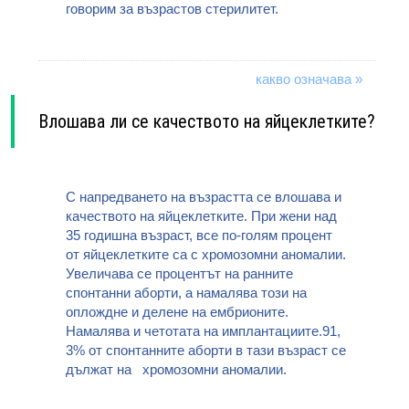
говорим за възрастов стерилитет.
какво означава »
Влошава ли се качеството на яйцеклетките?
С напредването на възрастта се влошава и
качеството на яйцеклетките. При жени над
35 годишна възраст, все по-голям процент
от яйцеклетките са с хромозомни аномалии.
Увеличава се процентът на ранните
спонтанни аборти, а намалява този на
оплождне и делене на ембрионите.
Намалява и четотата на имплантациите.91,
3% от спонтанните аборти в тази възраст се
дължат на хромозомни аномалии.