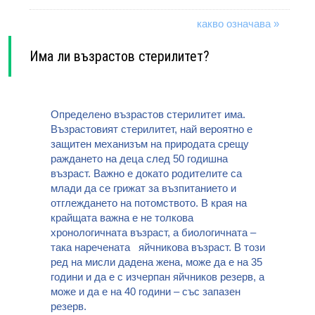
какво означава »
Има ли възрастов стерилитет?
Определено възрастов стерилитет има.
Възрастовият стерилитет, най вероятно е
защитен механизъм на природата срещу
раждането на деца след 50 годишна
възраст. Важно е докато родителите са
млади да се грижат за възпитанието и
отглеждането на потомството. В края на
крайщата важна е не толкова
хронологичната възраст, а биологичната –
така наречената яйчникова възраст. В този
ред на мисли дадена жена, може да е на 35
години и да е с изчерпан яйчников резерв, а
може и да е на 40 години – със запазен
резерв.