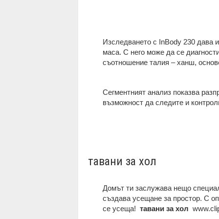
Изследването с InBody 230 дава 
маса. С него може да се диагност
съотношение талия – ханш, основ
Сегментният анализ показва разпр
възможност да следите и контроли
тавани за хол
Домът ти заслужава нещо специалн
създава усещане за простор. С оп
се усеща!
тавани за хол
www.cli