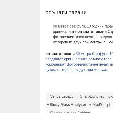
опънати тавани
50 метра без фуги, 10 години гар
оригиналните
опънати тавани
Cli
фотореалистичен печат, вградено
от горещ въздух при монтаж в С
опънати тавани
50 метра без фуги, 1
предлагат оригиналните опънати таван
комбинират фотореалистичен печат, в
нужда от горещ въздух при монтаж.
+ Venus Legacy
+ SharpLight Technol
+ Body Mass Analyzer
+ MedSculpt
+ Electric Nevada Cabinet