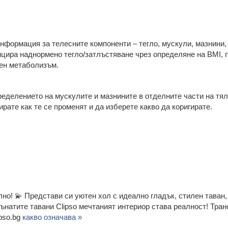
информация за телесните компоненти – тегло, мускули, мазнини,
ицира наднормено тегло/затлъстяване чрез определяне на BMI, 
ен метаболизъм.
еделението на мускулите и мазнините в отделните части на тяло
рате как те се променят и да изберете какво да коригирате.
о! 💫 Представи си уютен хол с идеално гладък, стилен таван,
ънатите тавани Clipso мечтаният интериор става реалност! Тран
pso.bg
какво означава »