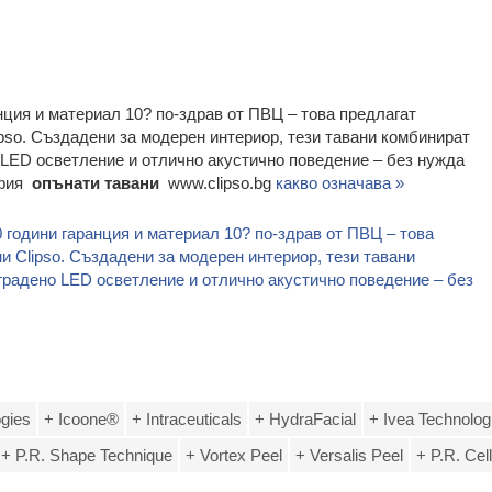
анция и материал 10? по-здрав от ПВЦ – това предлагат
pso. Създадени за модерен интериор, тези тавани комбинират
 LED осветление и отлично акустично поведение – без нужда
офия
опънати тавани
www.clipso.bg
какво означава »
0 години гаранция и материал 10? по-здрав от ПВЦ – това
и Clipso. Създадени за модерен интериор, тези тавани
градено LED осветление и отлично акустично поведение – без
ogies
+ Icoone®
+ Intraceuticals
+ HydraFacial
+ Ivea Technolog
+ P.R. Shape Technique
+ Vortex Peel
+ Versalis Peel
+ P.R. Cel