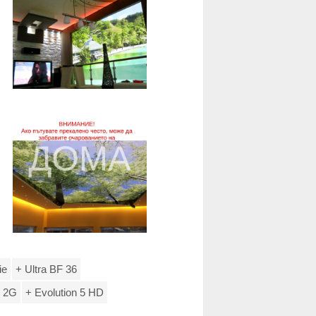
ie
+ Ultra BF 36
l 2G
+ Evolution 5 HD