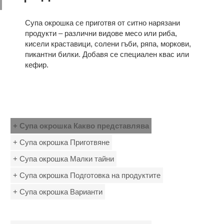
Супа окрошка се приготвя от ситно нарязани
продукти – различни видове месо или риба,
кисели краставици, солени гъби, ряпа, моркови,
пикантни билки. Добавя се специален квас или
кефир.
+ Супа окрошка Какво представлява
+ Супа окрошка Приготвяне
+ Супа окрошка Малки тайни
+ Супа окрошка Подготовка на продуктите
+ Супа окрошка Варианти