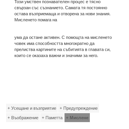
Този умствен познавателен процес е тясно
свързан със съзнанието. Самата тя постоянно
остава възприемаща и отворена за нови знания.
Мисленето помага на
ума да остане активен. С помощта на мисленето
човек има способността многократно да
прелиства картините на събитията в главата си,
които се оказаха важни и значими за него.
+ Усещане и възприятие
+ Предупреждение
+ Въображение
+ Паметта
+ Мислене