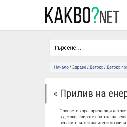
Начало
/
Здраве
/
Детокс
/
Детокс пр
«
Прилив на ене
Повечето хора, прилагащи детокс 
в детокс, спирате притока на вещ
ненаситените и наситени мазнини 