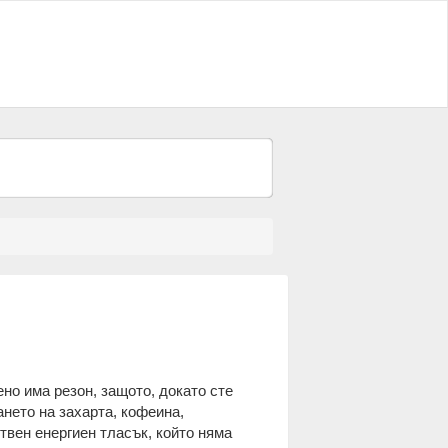
но има резон, защото, докато сте
ането на захарта, кофеина,
твен енергиен тласък, който няма