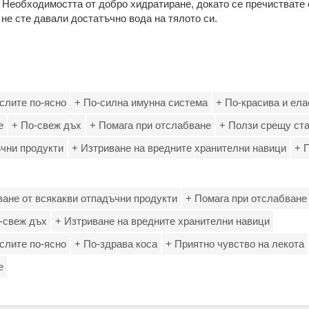
. Необходимостта от добро хидратиране, докато се пречиствате
 не сте давали достатъчно вода на тялото си.
слите по-ясно
+ По-силна имунна система
+ По-красива и ела
е
+ По-свеж дъх
+ Помага при отслабване
+ Ползи срещу ст
чни продукти
+ Изтриване на вредните хранителни навици
+ 
ане от всякакви отпадъчни продукти
+ Помага при отслабване
-свеж дъх
+ Изтриване на вредните хранителни навици
слите по-ясно
+ По-здрава коса
+ Приятно чувство на лекота
е