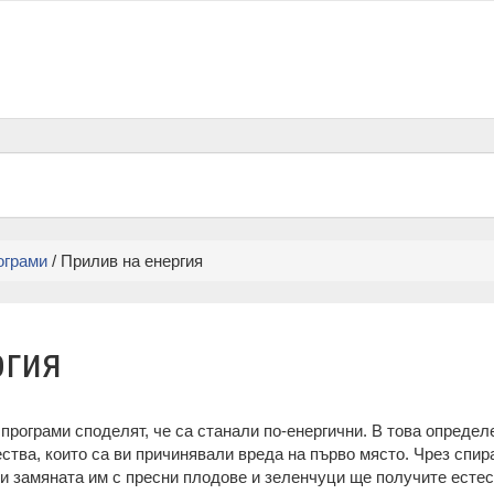
ограми
/ Прилив на енергия
ргия
програми споделят, че са станали по-енергични. В това определе
ества, които са ви причинявали вреда на първо място. Чрез спир
и замяната им с пресни плодове и зеленчуци ще получите естес