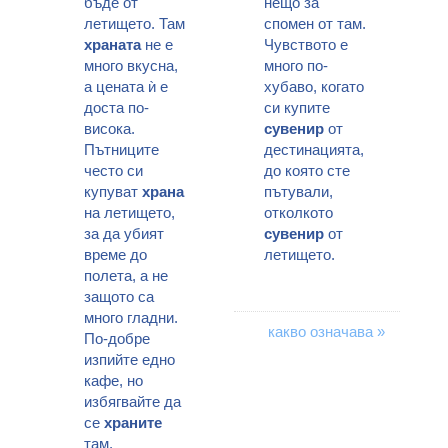
бъде от
нещо за
летището. Там
спомен от там.
храната
не е
Чувството е
много вкусна,
много по-
а цената ѝ е
хубаво, когато
доста по-
си купите
висока.
сувенир
от
Пътниците
дестинацията,
често си
до която сте
купуват
храна
пътували,
на летището,
отколкото
за да убият
сувенир
от
време до
летището.
полета, а не
защото са
много гладни.
какво означава »
По-добре
изпийте едно
кафе, но
избягвайте да
се
храните
там.