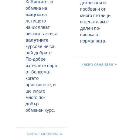
Кабинките за
докосвани и
обмяна на
пробвани от
валута
на
много пътници
летището
и цената им е
начисляват
далеч по-
високи такси, а
висока от
валутните
нормалната.
курсове не са
най-добрите.
По-добре
какво означава »
изтеглете пари
от банкомат,
когато
пристигнете, и
ще имате
много по-
добър
обменен курс.
какво означава »