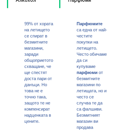
99% от хората
Парфюмите
на летището
са една от най-
се спират в
честите
безмитните
покупки на
магазини,
летището.
заради
Често обичаме
общоприетото
да си
схващане, че
купуваме
ще спестят
парфюми
от
доста пари от
безмитните
данъци. Но
магазини по
това не е
летищата, но и
точно така,
често се
защото те не
случва те да
компенсират
са фалшиви.
надценката в
Безмитният
цените.
магазин ви
продава