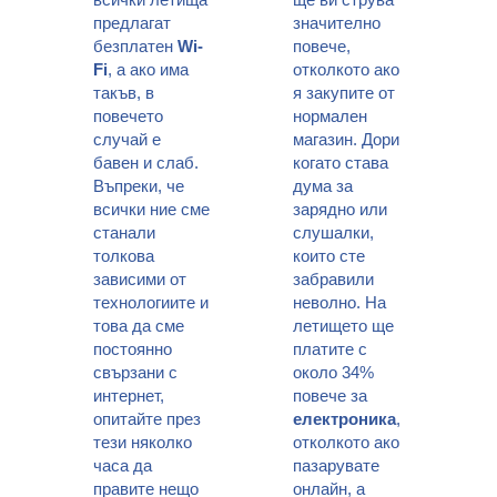
предлагат
значително
безплатен
Wi-
повече,
Fi
, а ако има
отколкото ако
такъв, в
я закупите от
повечето
нормален
случай е
магазин. Дори
бавен и слаб.
когато става
Въпреки, че
дума за
всички ние сме
зарядно или
станали
слушалки,
толкова
които сте
зависими от
забравили
технологиите и
неволно. На
това да сме
летището ще
постоянно
платите с
свързани с
около 34%
интернет,
повече за
опитайте през
електроника
,
тези няколко
отколкото ако
часа да
пазарувате
правите нещо
онлайн, а