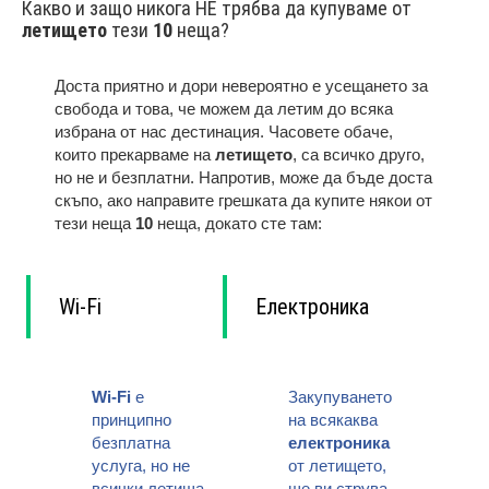
Какво и защо никога НЕ трябва да купуваме от
летището
тези
10
неща?
Доста приятно и дори невероятно е усещането за
свобода и това, че можем да летим до всяка
избрана от нас дестинация. Часовете обаче,
които прекарваме на
летището
, са всичко друго,
но не и безплатни. Напротив, може да бъде доста
скъпо, ако направите грешката да купите някои от
тези неща
10
неща, докато сте там:
Wi-Fi
Електроника
Wi-Fi
е
Закупуването
принципно
на всякаква
безплатна
електроника
услуга, но не
от летището,
всички летища
ще ви струва