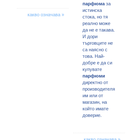
парфюма
за
истинска
какво означава »
стока, но тя
реално може
да не е такава.
И дори
търговците не
са наясно с
това. Най-
добре е да си
купувате
парфюми
директно от
производителя
им или от
магазин, на
който имате
доверие.
какво означава »