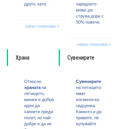
друго, като
зарядното
може да
струва дори с
50% повече.
какво означава »
какво означава »
Храна
Сувенирите
Относно
Сувенирите
храната
на
на летището
летището,
имат
винаги е добра
космическа
идея да
надценка.
хапнете преди
Каквото и да
полет, но най-
правите, не
добре е да не
купувайте