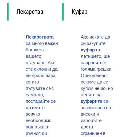
Лекарства
Куфар
Лекарствата
Ако искате да
са много важен
си закупите
багаж за
куфар
от
вашето
летището, ще
пътуване. Ако
направите е
сте склонни да
голяма грешка.
ви прилошава,
Обикновено
когато
искаме да си
пътувате със
купим нещо, но
самолет,
цените на
постарайте се
куфарите
са
да имате
значително по-
всичко
високи и
необходимо
изборът е
под ръка в
доста
ръчния си
ограничен в