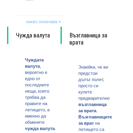
какво означава »
Чужда валута
Възглавница за
врата
Чуждата
валута
,
Знаейки, че ви
вероятно е
предстои
едно от
дълъг полет,
последните
просто си
неща, които
купете
трябва да
предварително
правите на
възглавница
летището, а
за врата
.
именно да
Възглавниците
обменяте
за врат
на
чужда валута
.
летището са