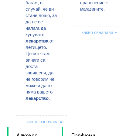
багаж, в
сравенение с
случай, че ви
магазините.
стане лошо, за
да не се
налага да
какво означава »
купувате
лекарства
от
летището.
Цените там
винаги са
доста
завишени, да
не говорим че
може и да го
няма вашето
лекарство
.
какво означава »
Алкохол
Парфюми