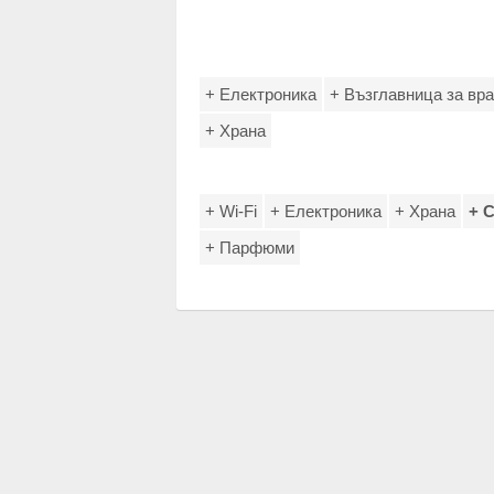
+ Електроника
+ Възглавница за вр
+ Храна
+ Wi-Fi
+ Електроника
+ Храна
+ 
+ Парфюми