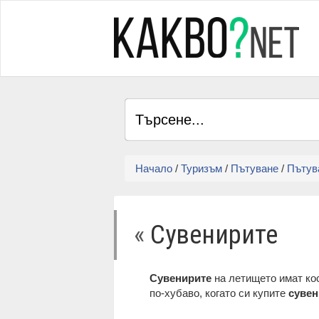
Начало
/
Туризъм
/
Пътуване
/
Пътув
«
Сувенирите
Сувенирите
на летището имат кос
по-хубаво, когато си купите
сувен