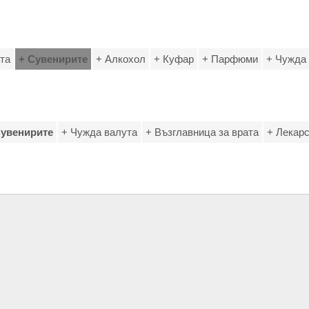
ата
+ Сувенирите
+ Алкохол
+ Куфар
+ Парфюми
+ Чужда
Сувенирите
+ Чужда валута
+ Възглавница за врата
+ Лекар