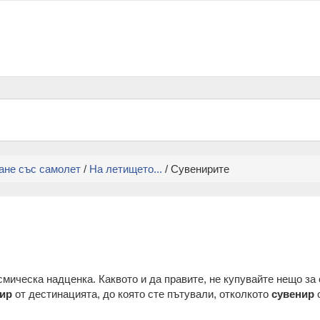
ане със самолет
/
На летището...
/ Сувенирите
мическа надценка. Каквото и да правите, не купувайте нещо за 
ир
от дестинацията, до която сте пътували, отколкото
сувенир
о