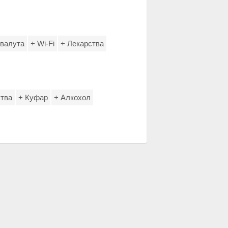
 валута
+ Wi-Fi
+ Лекарства
ства
+ Куфар
+ Алкохол