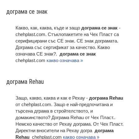
дограма ce знак
Какво, как, каква, къде и защо
дограма ce знак
-
chehplast.com. Стъклопакетите на Чех Пласт са
серифицирани със CE знак. СЕ знак дограмата.
Дограма със сертификат за качество. Какво
означава СЕ знак?.
дограма ce знак
chehplast.com
какво означава »
дограма Rehau
Защо, какво, каква и как е Рехау -
дограма Rehau
от chehplast.com. Защо е най-предпочитана и
търсена дграма в стройтелството, и
домакинството? Дограма Rehau от Чех Пласт..
Немско качество от Рехау дограма. От Чех Пласт.
Директни вносители на Рехау догра
дограма
Rehau
chehplast.com
какво означава »