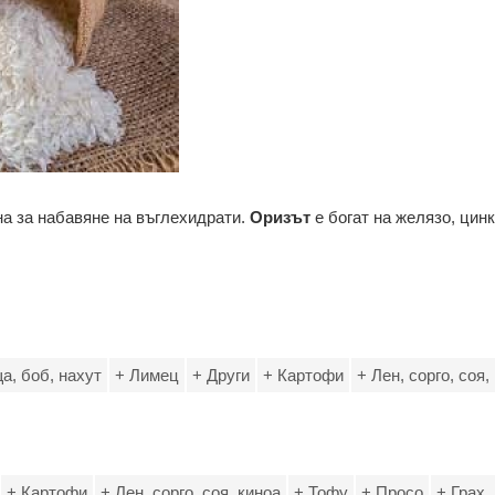
а за набавяне на въглехидрати.
Оризът
е богат на желязо, цинк
а, боб, нахут
+ Лимец
+ Други
+ Картофи
+ Лен, сорго, соя,
+ Картофи
+ Лен, сорго, соя, киноа
+ Тофу
+ Просо
+ Грах,