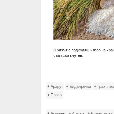
Оризът
е подходящ избор на хран
съдържа
глутен
.
+ Арарут
+ Елда-гречка
+ Грах, лещ
+ Просо
+ Амарант
+ Арарут
+ Елда-гречка