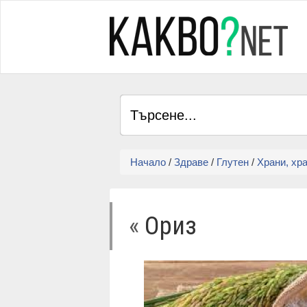
Начало
/
Здраве
/
Глутен
/
Храни, хра
«
Ориз