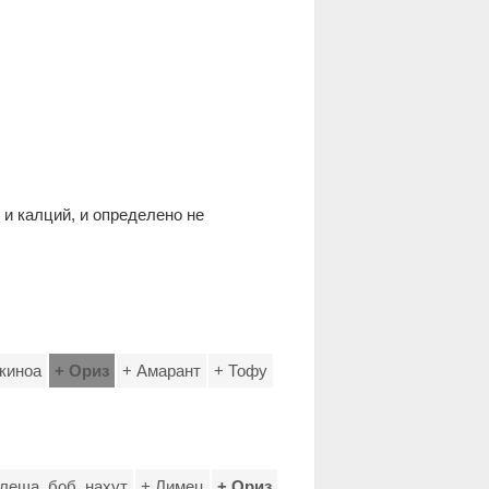
 и калций, и определено не
 киноа
+ Ориз
+ Амарант
+ Тофу
 леща, боб, нахут
+ Лимец
+ Ориз