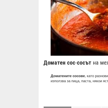
Доматен сос
-
сосът
на ме
Доматените сосове
, като разнов
използва за пица, паста, някои яс