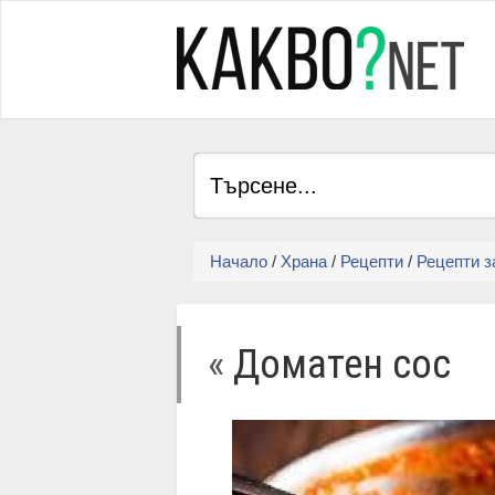
Начало
/
Храна
/
Рецепти
/
Рецепти з
«
Доматен сос