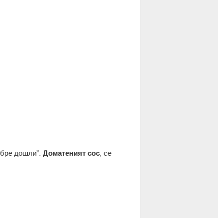
добре дошли”.
Доматеният сос
, се