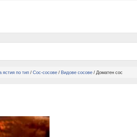
а ястия по тип
/
Сос-сосове
/
Видове сосове
/ Доматен сос