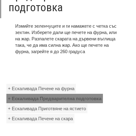
подготовка
Измийте зеленчуците и ги намажете с четка със
зехтин. Изберете дали ще печете на фурна, или
на жар. Разпалете скарата на дървени въглища
така, че да има силна жар. Ако ще печете на
фурна, загрейте я до 260 градуса
+ Ескаливада Печене на фурна
+ Ескаливада Предварителна подготовка
+ Ескаливада Приготвяне на ястието
+ Ескаливада Печене на скара