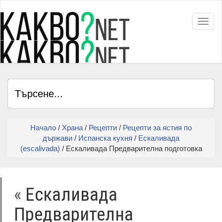
Toggl
Начало
/
Храна
/
Рецепти
/
Рецепти за ястия по
държави
/
Испанска кухня
/
Ескаливада
(еscalivada)
/ Ескаливада Предварителна подготовка
«
Ескаливада
Предварителна