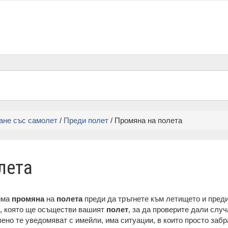
ане със самолет
/
Преди полет
/ Промяна на полета
лета
има
промяна
на
полета
преди да тръгнете към летището и преди
а, която ще осъществи вашият
полет
, за да проверите дали слу
вено те уведомяват с имейли, има ситуации, в които просто забр