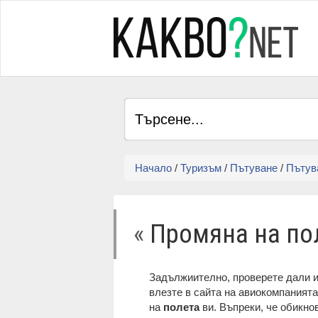
Начало
/
Туризъм
/
Пътуване
/
Пътув
«
Промяна на по
Задължиително, проверете дали 
влезте в сайта на авиокомпаният
на
полета
ви. Въпреки, че обикно