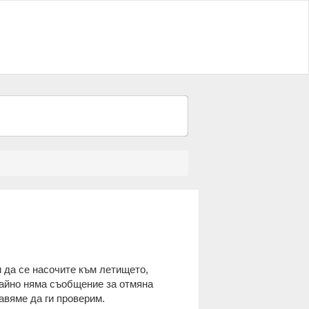
 да се насочите към летището,
чайно няма съобщение за отмяна
авяме да ги проверим.