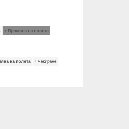
а
+ Промяна на полета
яна на полета
+ Чекиране