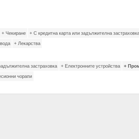
+ Чекиране
+ С кредитна карта или задължителна застраховк
 вода
+ Лекарства
 задължителна застраховка
+ Електронните устройства
+ Пром
есионни чорапи