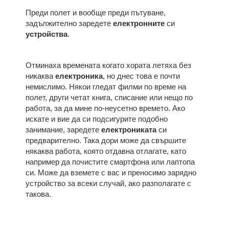
Преди полет и вообще преди пътуване,
задължително заредете
електронните
си
устройства
.
Отминаха времената когато хората летяха без
никаква
електроника
, но днес това е почти
немислимо. Някои гледат филми по време на
полет, други четат книга, списание или нещо по
работа, за да мине по-неусетно времето. Ако
искате и вие да си подсигурите подобно
занимание, заредете
електрониката
си
предварително. Така дори може да свършите
някаква работа, която отдавна отлагате, като
например да почистите смартфона или лаптопа
си. Може да вземете с вас и преносимо зарядно
устройство за всеки случай, ако разполагате с
такова.