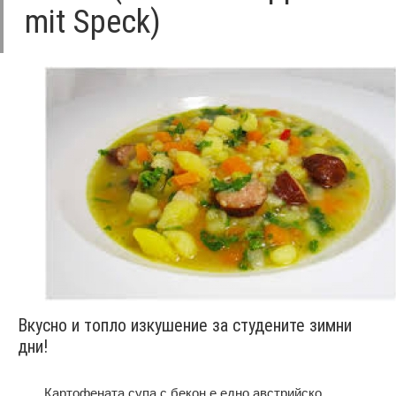
mit Speck)
Вкусно и топло изкушение за студените зимни
дни!
Картофената супа с бекон е едно австрийско