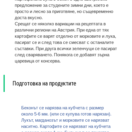
предложение за студените зимни дни, което е
просто и лесно за приготвяне, но същевременно
доста вкусно.
Срещат се няколко вариации на рецептата в
различни региони на Австрия. При една от тях
картофите се варят отделно от морковите и лука,
пасират се и след това се смесват с останалите
съставки. При друга всички зеленчуци се пасират
след сваряването. Понякога се добавят зърна
царевица от консерва.
Подготовка на продуктите
Беконът се нарязва на кубчета с размер
около 5-6 мм. (или се купува готов нарязан).
Лукът, магданозът и морковите се нарязват
наситно. Картофите се нарязват на кубчета