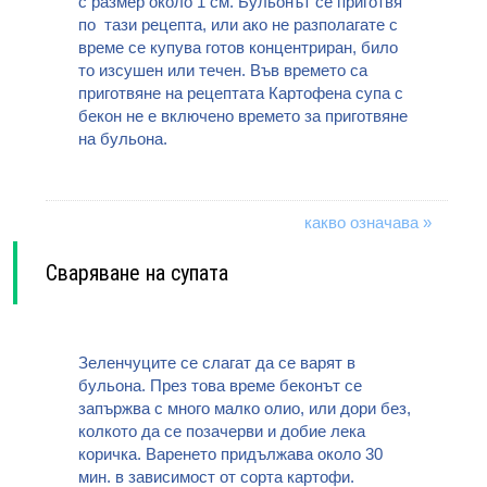
с размер около 1 см. Бульонът се приготвя
по тази рецепта, или ако не разполагате с
време се купува готов концентриран, било
то изсушен или течен. Във времето са
приготвяне на рецептата Картофена супа с
бекон не е включено времето за приготвяне
на бульона.
какво означава »
Сваряване на супата
Зеленчуците се слагат да се варят в
бульона. През това време беконът се
запържва с много малко олио, или дори без,
колкото да се позачерви и добие лека
коричка. Варенето придължава около 30
мин. в зависимост от сорта картофи.