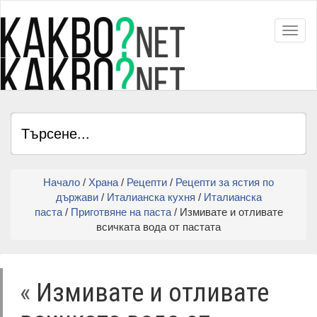
Toggl
Начало
/
Храна
/
Рецепти
/
Рецепти за ястия по
държави
/
Италианска кухня
/
Италианска
паста
/
Приготвяне на паста
/ Измивате и отливате
всичката вода от пастата
«
Измивате и отливате