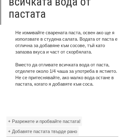
всичката вода от
пастата
Не измивайте сварената паста, освен ако ще я
използвате в студена салата. Водата от паста е
отлична за добавяне към сосове, тъй като
запазва вкуса и част от скорбялата.
Вместо да отливате всичката вода от паста,
отделете около 1/4 чаша за употреба в ястието.
Не се притеснявайте, ако малко вода остане в
пастата, когато я добавяте към соса.
+ Разрежете и пробвайте пастата!
+ Добавяте пастата твърде рано