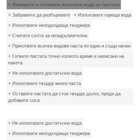
+ Измивате и отливате всичката вода от пастата
+ Забравяте да разбърквате
+ Използвате гореща вода
+ Използвате неподходяща тенджера
+ Считате солта за незадължителна
+ Приготвяте всички видове паста по един и същи начин
+ Готвите пастата точно колкото време е написано на
пакета
+ Не използвате достатъчно вода
+ Използвате твърде много паста
+ Оставяте пастата да стои твърде дълго, преди да
добавите соса
+ Не използвате достатъчно вода
+ Използвате неподходяща тенджера