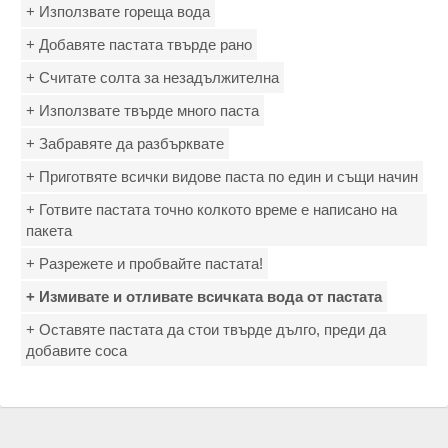
+ Използвате гореща вода
+ Добавяте пастата твърде рано
+ Считате солта за незадължителна
+ Използвате твърде много паста
+ Забравяте да разбърквате
+ Приготвяте всички видове паста по един и същи начин
+ Готвите пастата точно колкото време е написано на
пакета
+ Разрежете и пробвайте пастата!
+ Измивате и отливате всичката вода от пастата
+ Оставяте пастата да стои твърде дълго, преди да
добавите соса