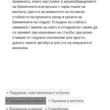
промените, които настъпват в кръвообращението
на бременната във връзка с нарастване на
матката, както и на моментите на по-ниски
стойности на кръвната захар в кръвта на
бременната на гладно. Усещане за слабост,
замаяност (виене на свят) и отпадналост може да
се проявят при изкачване на стълби, при рязко
ставане от седнало положение или просто,
докато чакате автобуса или сте на опашката в
магазина.
+ Подуване, чувствителност и болка
+ Усещане за слабост
+ Промяна в апетита
+ Вагинално кървене
+ Главоболие