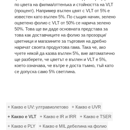
по цвета на филма/оттенъка и стойността на VLT
(процент). Например въглен цвят с VLT от 5% е
известен като въглен 5%. По същия начин, зелено
оцветено фолио с VLT от 50% се нарича зелено
50%. Това ще ви даде основната представа за
това как доставчиците на фолио за прозорци/
цветници и магазините за търговия на дребно
наричат своята продуктова гама. Така че, ако
чуете някой да казва въглен 5%, вие автоматично
ще разберете, че цветът е въглен и VLT е 5%,
което означава, че вътре е доста тъмно, тъй като
се допуска само 5% светлина.
+ Какво е UV: ултравиолетово
+ Какво е UVR
+ Какво е VLT
+ Какво е IR и IRR
+ Какво е TSER
+ Какво е PLY
+ Какво е MIL дебелина на фолио