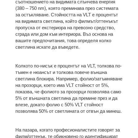
съотношението на видимата слънчева енергия
(380 – 750 nm), която преминава през системата
за остъкляване. Стойността на VLT е процентът
на видимата светлина, който филмът/оттенъкът
пропуска от екстериора на превозно средство,
сграда или дом към интериора. Въз основа на
вашите предпочитания, това определя колко
светлина искате да въведете.
Колкото по-нисък е процентът на VLT, толкова по-
тъмен е нюансът и толкова повече външна
светлина блокира. Например, фолио/затъмняване
на прозорци, което има VLT стойност от 5%,
показва, че фолиото за прозорци позволява само
5% от външната светлина да премине през и да
влезе, докато фолио с 50% VLT стойност
позволява 50% от светлината от отвън да минеш.
На пазара, когато професионалистите говорят за
филм/оттенък, те обикновено го идентифицират