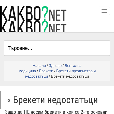
Toggl
Начало
/
Здраве
/
Дентална
медицина
/
Брекети
/
Брекети-предимства и
недостатъци
/ Брекети недостатъци
«
Брекети недостатъци
Защо да НЕ носим брекети и кои са 2-те основни