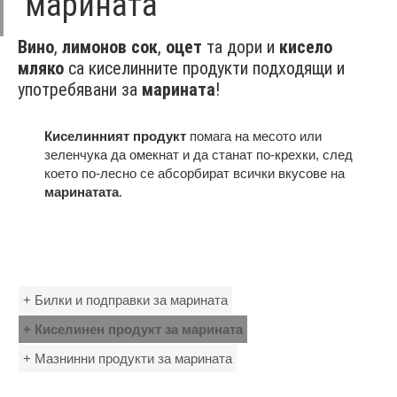
марината
Вино
,
лимонов сок
,
оцет
та дори и
кисело
мляко
са киселинните продукти подходящи и
употребявани за
марината
!
Киселинният продукт
помага на месото или
зеленчука да омекнат и да станат по-крехки, след
което по-лесно се абсорбират всички вкусове на
маринатата
.
+ Билки и подправки за марината
+ Киселинен продукт за марината
+ Мазнинни продукти за марината