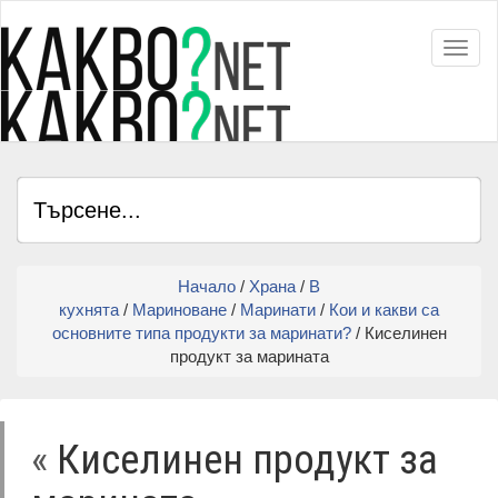
Toggl
Начало
/
Храна
/
В
кухнята
/
Мариноване
/
Маринати
/
Кои и какви са
основните типа продукти за маринати?
/ Киселинен
продукт за марината
«
Киселинен продукт за