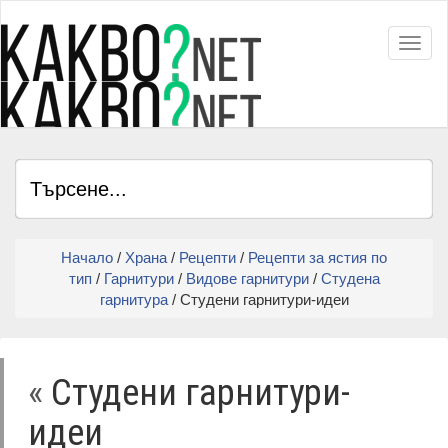
Toggl
Начало
/
Храна
/
Рецепти
/
Рецепти за ястия по
тип
/
Гарнитури
/
Видове гарнитури
/
Студена
гарнитура
/ Студени гарнитури-идеи
«
Студени гарнитури-
идеи