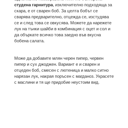
студена
гарнитура
, изключително подходяща за
скара, е от сварен боб. За целта бобът се
сварява предварително, отцежда се, изстудява
се и след това се овкусява. Можете да нарежете
лук на тънки шайби в комбинация с оцет и сол и
да объркате всичко това заедно във вкусна
бобена салата.
Може да добавите млян черен пипер, червен
пипер и сух джоджен. Вариант е и сварен и
отцеден боб, смесен с лютеница и малко ситно
нарязан лук, накрая поръсен с магданоз. Украсете
с маслини и тя ще придобие неустоим вид.