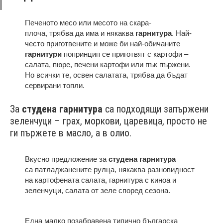
Печеното месо или месото на скара-
плоча, трябва да има и някаква
гарнитура
. Най-
често приготвените и може би най-обичаните
гарнитури
попринцип се приготвят с картофи –
салата, пюре, печени картофи или пък пържени.
Но всички те, освен салатата, трябва да бъдат
сервирани топли.
За
студена гарнитура
са подходящи запържени
зеленчуци – грах, моркови, царевица, просто не
ги пържете в масло, а в олио.
Вкусно предложение за
студена гарнитура
са патладжанените рулца, някаква разновидност
на картофената салата, гарнитура с киноа и
зеленчуци, салата от зеле според сезона.
Една малко позабравена типично българска